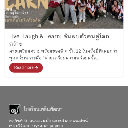
Live, Laugh & Learn: ค้นพบตัวตนสู่โลก
กว้าง
ค่ายเตรียมความพร้อมของพี่ ๆ ชั้น 12 ในครั้งนี้พิเศษกว่า
ทุกครั้งเพราะคือ "ค่ายเตรียมความพร้อมครั้ง
สุดท้าย"สำหรับอนาคตที่พวกเขากำลังจะก้าวไปเผชิญที่
Read more
จะพาทุกคนไปสำรวจอารมณ์ ความรู้สึก และค้นหาคำ
ตอบว่า อยากจะเป็นใครในอนาคต"
๓๓/๓๙-๔๐ ถนนสวนผัก แขวงศาลาธรรมสพน์
เขตทวีวัฒนา กรุงเทพฯ ๑๐๑๗๐