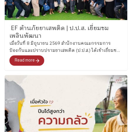
EF ต้านภัยยาเสพติด | ป.ป.ส. เยี่ยมชม
เพลินพัฒนา
เมื่อวันที่ 8 มิถุนายน 2569 สำนักงานคณะกรรมการ
ป้องกันและปราบปรามยาเสพติด (ป.ป.ส.) ได้เข้าเยี่ยมชม
และศึกษากระบวนการพัฒนาทักษะสมองเพื่อการจัดการ
Read more
ชีวิต (Executive Functions : EF) ของโรงเรียนเพลิน
พัฒนา