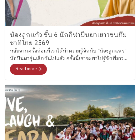
น้องลูกเเก้ว ชั้น 6 นักกีฬาปีนผาเยาวชนทีม
ชาติไทย 2569
หลังจากครั้งก่อนที่เราได้ทำความรู้จักกับ “น้องลูกแพร”
นักปีนผารุ่นเล็กกันไปแล้ว ครั้งนี้เราจะพาไปรู้จักพี่สาว
คนโต ซึ่งล่าสุดได้รับการคัดเลือกเป็นหนึ่งในนักกีฬาปีน
Read more
ผาเยาวชนทีมชาติไทย รุ่นอายุไม่เกิน 13 ปี ประเภท
Boulder อย่าง “น้องลูกแก้ว” เด็กหญิงแก้วกัลยาณ์ อุ่น
เรือนงาม นักเรียนชั้น 6 โรงเรียนเพลินพัฒนา