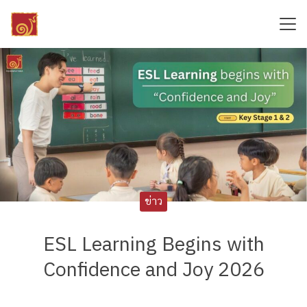
Skip
to
content
Search
for:
ข่าว
ESL Learning Begins with
Confidence and Joy 2026