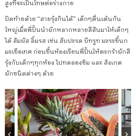
สูงที่จะเป็นโทษต่อร่างกาย
ปิดท้ายด้วย “สายรุ้งกินได้” เด็กๆตื่นเต้นกัน
ใหญ่เมื่อพี่ปั้นนำผักหลากหลายสีสันมาให้เด็กๆ
ได้ สัมผัส ลิ้มรส เช่น สับปะรด บีทรูท มะระขี้นก
มะเขือเทศ ก่อนขึ้นห้องเรียนพี่ปั้นให้ตะกร้าผักสี
รุ้งกับเด็กๆทุกห้อง ไปทดลองชิม และ สังเกต
ผักชนิดต่างๆ ด้วย