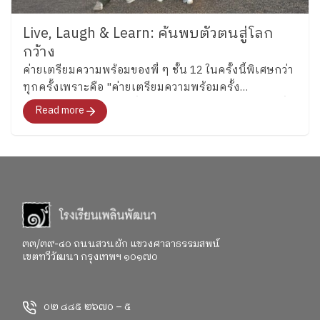
Live, Laugh & Learn: ค้นพบตัวตนสู่โลก
กว้าง
ค่ายเตรียมความพร้อมของพี่ ๆ ชั้น 12 ในครั้งนี้พิเศษกว่า
ทุกครั้งเพราะคือ "ค่ายเตรียมความพร้อมครั้ง
สุดท้าย"สำหรับอนาคตที่พวกเขากำลังจะก้าวไปเผชิญที่
Read more
จะพาทุกคนไปสำรวจอารมณ์ ความรู้สึก และค้นหาคำ
ตอบว่า อยากจะเป็นใครในอนาคต"
๓๓/๓๙-๔๐ ถนนสวนผัก แขวงศาลาธรรมสพน์
เขตทวีวัฒนา กรุงเทพฯ ๑๐๑๗๐
๐๒ ๘๘๕ ๒๖๗๐ – ๕