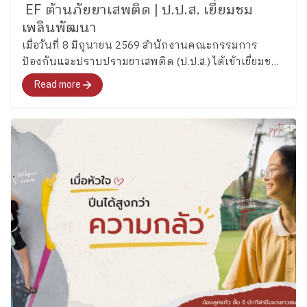
EF ต้านภัยยาเสพติด | ป.ป.ส. เยี่ยมชม
เพลินพัฒนา
เมื่อวันที่ 8 มิถุนายน 2569 สำนักงานคณะกรรมการ
ป้องกันและปราบปรามยาเสพติด (ป.ป.ส.) ได้เข้าเยี่ยมชม
และศึกษากระบวนการพัฒนาทักษะสมองเพื่อการจัดการ
Read more
ชีวิต (Executive Functions : EF) ของโรงเรียนเพลิน
พัฒนา