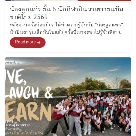
น้องลูกเเก้ว ชั้น 6 นักกีฬาปีนผาเยาวชนทีม
ชาติไทย 2569
หลังจากครั้งก่อนที่เราได้ทำความรู้จักกับ “น้องลูกแพร”
นักปีนผารุ่นเล็กกันไปแล้ว ครั้งนี้เราจะพาไปรู้จักพี่สาว
คนโต ซึ่งล่าสุดได้รับการคัดเลือกเป็นหนึ่งในนักกีฬาปีน
Read more
ผาเยาวชนทีมชาติไทย รุ่นอายุไม่เกิน 13 ปี ประเภท
Boulder อย่าง “น้องลูกแก้ว” เด็กหญิงแก้วกัลยาณ์ อุ่น
เรือนงาม นักเรียนชั้น 6 โรงเรียนเพลินพัฒนา