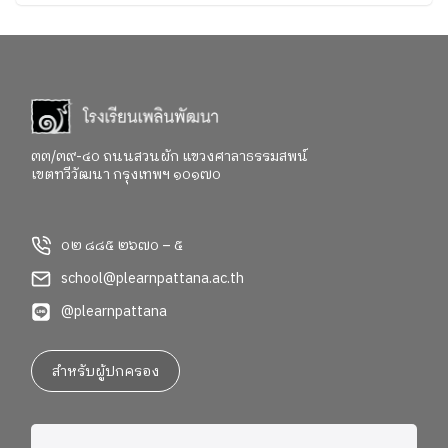
ตอบว่า อยากจะเป็นใครในอนาคต"
๓๓/๓๙-๔๐ ถนนสวนผัก แขวงศาลาธรรมสพน์
เขตทวีวัฒนา กรุงเทพฯ ๑๐๑๗๐
๐๒ ๘๘๕ ๒๖๗๐ – ๕
school@plearnpattana.ac.th
@plearnpattana
สำหรับผู้ปกครอง