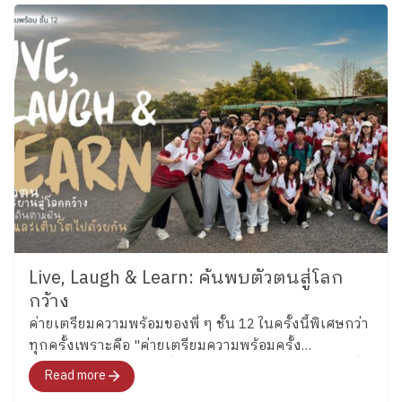
เรือนงาม นักเรียนชั้น 6 โรงเรียนเพลินพัฒนา
Live, Laugh & Learn: ค้นพบตัวตนสู่โลก
กว้าง
ค่ายเตรียมความพร้อมของพี่ ๆ ชั้น 12 ในครั้งนี้พิเศษกว่า
ทุกครั้งเพราะคือ "ค่ายเตรียมความพร้อมครั้ง
สุดท้าย"สำหรับอนาคตที่พวกเขากำลังจะก้าวไปเผชิญที่
Read more
จะพาทุกคนไปสำรวจอารมณ์ ความรู้สึก และค้นหาคำ