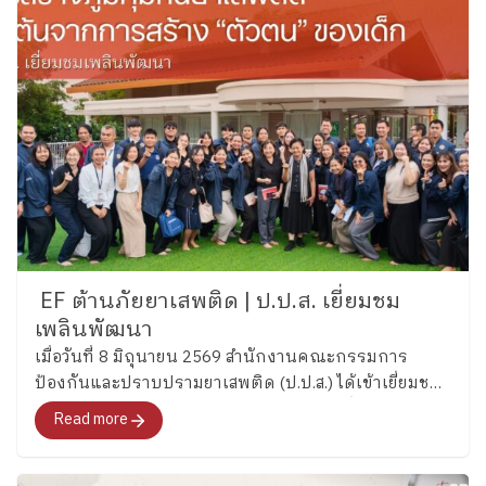
EF ต้านภัยยาเสพติด | ป.ป.ส. เยี่ยมชม
เพลินพัฒนา
เมื่อวันที่ 8 มิถุนายน 2569 สำนักงานคณะกรรมการ
ป้องกันและปราบปรามยาเสพติด (ป.ป.ส.) ได้เข้าเยี่ยมชม
และศึกษากระบวนการพัฒนาทักษะสมองเพื่อการจัดการ
Read more
ชีวิต (Executive Functions : EF) ของโรงเรียนเพลิน
พัฒนา