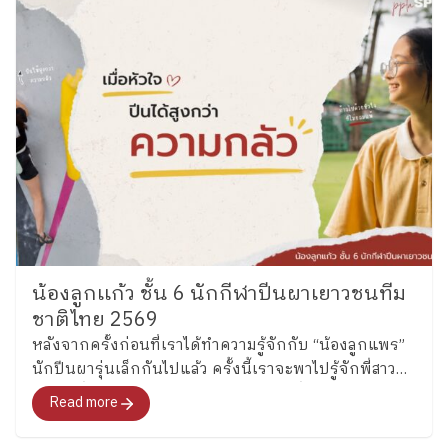
น้องลูกเเก้ว ชั้น 6 นักกีฬาปีนผาเยาวชนทีม
ชาติไทย 2569
หลังจากครั้งก่อนที่เราได้ทำความรู้จักกับ “น้องลูกแพร”
นักปีนผารุ่นเล็กกันไปแล้ว ครั้งนี้เราจะพาไปรู้จักพี่สาว
คนโต ซึ่งล่าสุดได้รับการคัดเลือกเป็นหนึ่งในนักกีฬาปีน
Read more
ผาเยาวชนทีมชาติไทย รุ่นอายุไม่เกิน 13 ปี ประเภท
Boulder อย่าง “น้องลูกแก้ว” เด็กหญิงแก้วกัลยาณ์ อุ่น