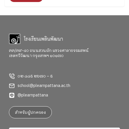
จะพาทุกคนไปสำรวจอารมณ์ ความรู้สึก และค้นหาคำ
ตอบว่า อยากจะเป็นใครในอนาคต"
๓๓/๓๙-๔๐ ถนนสวนผัก แขวงศาลาธรรมสพน์
เขตทวีวัฒนา กรุงเทพฯ ๑๐๑๗๐
๐๒ ๘๘๕ ๒๖๗๐ – ๕
school@plearnpattana.ac.th
@plearnpattana
สำหรับผู้ปกครอง