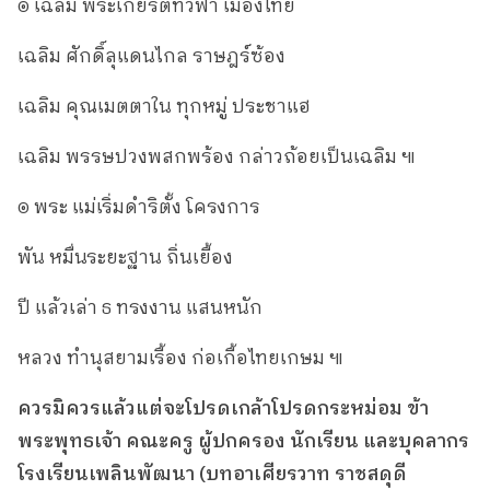
๏ เฉลิม พระเกียรติทั่วฟ้า เมืองไทย
เฉลิม ศักดิ์ลุแดนไกล ราษฎร์ซ้อง
เฉลิม คุณเมตตาใน ทุกหมู่ ประชาแฮ
เฉลิม พรรษปวงพสกพร้อง กล่าวถ้อยเป็นเฉลิม ๚
๏ พระ แม่เริ่มดำริตั้ง โครงการ
พัน หมื่นระยะฐาน ถิ่นเยื้อง
ปี แล้วเล่า ธ ทรงงาน แสนหนัก
หลวง ทำนุสยามเรื้อง ก่อเกื้อไทยเกษม ๚
ควรมิควรแล้วแต่จะโปรดเกล้าโปรดกระหม่อม ข้า
พระพุทธเจ้า คณะครู ผู้ปกครอง นักเรียน และบุคลากร
โรงเรียนเพลินพัฒนา (บทอาเศียรวาท ราชสดุดี