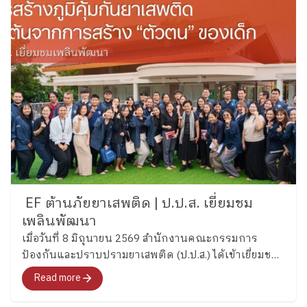
EF ต้านภัยยาเสพติด | ป.ป.ส. เยี่ยมชม
เพลินพัฒนา
เมื่อวันที่ 8 มิถุนายน 2569 สำนักงานคณะกรรมการ
ป้องกันและปราบปรามยาเสพติด (ป.ป.ส.) ได้เข้าเยี่ยมชม
และศึกษากระบวนการพัฒนาทักษะสมองเพื่อการจัดการ
Read more
ชีวิต (Executive Functions : EF) ของโรงเรียนเพลิน
พัฒนา