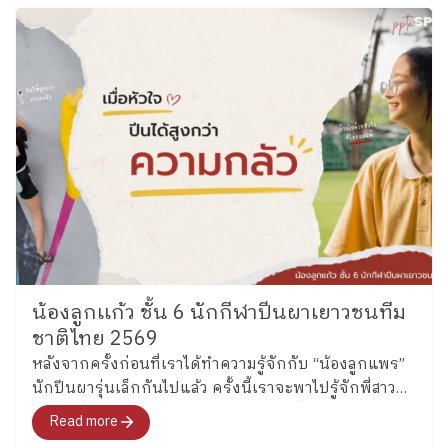
น้องลูกเเก้ว ชั้น 6 นักกีฬาปีนผาเยาวชนทีม
ชาติไทย 2569
หลังจากครั้งก่อนที่เราได้ทำความรู้จักกับ “น้องลูกแพร”
นักปีนผารุ่นเล็กกันไปแล้ว ครั้งนี้เราจะพาไปรู้จักพี่สาว
คนโต ซึ่งล่าสุดได้รับการคัดเลือกเป็นหนึ่งในนักกีฬาปีน
Read more
ผาเยาวชนทีมชาติไทย รุ่นอายุไม่เกิน 13 ปี ประเภท