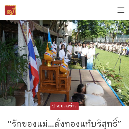
Skip
to
content
Search
for:
ประมวลข่าว
“รักของแม่…ดั่งทองแท้บริสุทธิ์”