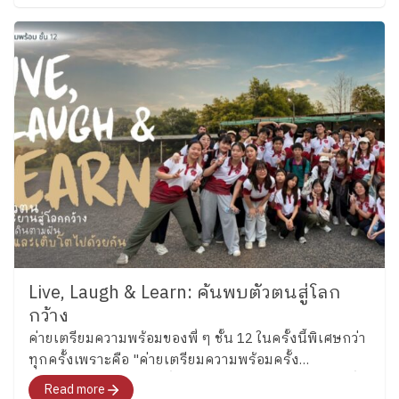
Boulder อย่าง “น้องลูกแก้ว” เด็กหญิงแก้วกัลยาณ์ อุ่น
เรือนงาม นักเรียนชั้น 6 โรงเรียนเพลินพัฒนา
Live, Laugh & Learn: ค้นพบตัวตนสู่โลก
กว้าง
ค่ายเตรียมความพร้อมของพี่ ๆ ชั้น 12 ในครั้งนี้พิเศษกว่า
ทุกครั้งเพราะคือ "ค่ายเตรียมความพร้อมครั้ง
สุดท้าย"สำหรับอนาคตที่พวกเขากำลังจะก้าวไปเผชิญที่
Read more