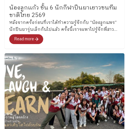
น้องลูกเเก้ว ชั้น 6 นักกีฬาปีนผาเยาวชนทีม
ชาติไทย 2569
หลังจากครั้งก่อนที่เราได้ทำความรู้จักกับ “น้องลูกแพร”
นักปีนผารุ่นเล็กกันไปแล้ว ครั้งนี้เราจะพาไปรู้จักพี่สาว
คนโต ซึ่งล่าสุดได้รับการคัดเลือกเป็นหนึ่งในนักกีฬาปีน
Read more
ผาเยาวชนทีมชาติไทย รุ่นอายุไม่เกิน 13 ปี ประเภท
Boulder อย่าง “น้องลูกแก้ว” เด็กหญิงแก้วกัลยาณ์ อุ่น
เรือนงาม นักเรียนชั้น 6 โรงเรียนเพลินพัฒนา