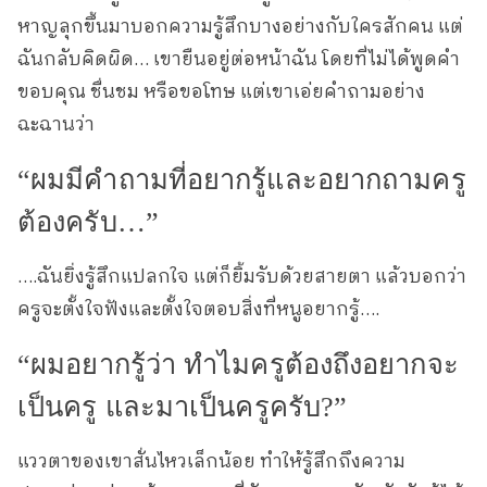
หาญลุกขึ้นมาบอกความรู้สึกบางอย่างกับใครสักคน แต่
ฉันกลับคิดผิด… เขายืนอยู่ต่อหน้าฉัน โดยที่ไม่ได้พูดคำ
ขอบคุณ ชื่นชม หรือขอโทษ แต่เขาเอ่ยคำถามอย่าง
ฉะฉานว่า
“ผมมีคำถามที่อยากรู้และอยากถามครู
ต้องครับ…”
….ฉันยิ่งรู้สึกแปลกใจ แต่ก็ยิ้มรับด้วยสายตา แล้วบอกว่า
ครูจะตั้งใจฟังและตั้งใจตอบสิ่งที่หนูอยากรู้….
“ผมอยากรู้ว่า ทำไมครูต้องถึงอยากจะ
เป็นครู และมาเป็นครูครับ?”
แววตาของเขาสั่นไหวเล็กน้อย ทำให้รู้สึกถึงความ