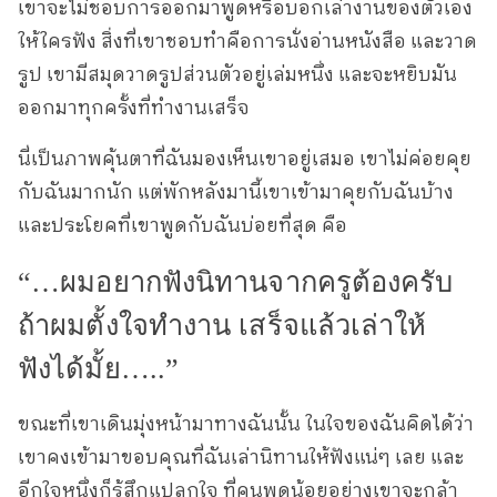
เขาจะไม่ชอบการออกมาพูดหรือบอกเล่างานของตัวเอง
ให้ใครฟัง สิ่งที่เขาชอบทำคือการนั่งอ่านหนังสือ และวาด
รูป เขามีสมุดวาดรูปส่วนตัวอยู่เล่มหนึ่ง และจะหยิบมัน
ออกมาทุกครั้งที่ทำงานเสร็จ
นี่เป็นภาพคุ้นตาที่ฉันมองเห็นเขาอยู่เสมอ เขาไม่ค่อยคุย
กับฉันมากนัก แต่พักหลังมานี้เขาเข้ามาคุยกับฉันบ้าง
และประโยคที่เขาพูดกับฉันบ่อยที่สุด คือ
“…ผมอยากฟังนิทานจากครูต้องครับ
ถ้าผมตั้งใจทำงาน เสร็จแล้วเล่าให้
ฟังได้มั้ย…..”
ขณะที่เขาเดินมุ่งหน้ามาทางฉันนั้น ในใจของฉันคิดได้ว่า
เขาคงเข้ามาขอบคุณที่ฉันเล่านิทานให้ฟังแน่ๆ เลย และ
อีกใจหนึ่งก็รู้สึกแปลกใจ ที่คนพูดน้อยอย่างเขาจะกล้า