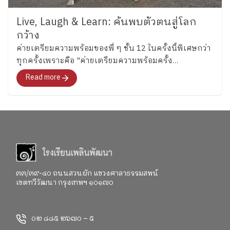
Live, Laugh & Learn: ค้นพบตัวตนสู่โลก
กว้าง
ค่ายเตรียมความพร้อมของพี่ ๆ ชั้น 12 ในครั้งนี้พิเศษกว่า
ทุกครั้งเพราะคือ "ค่ายเตรียมความพร้อมครั้ง
สุดท้าย"สำหรับอนาคตที่พวกเขากำลังจะก้าวไปเผชิญที่
Read more
จะพาทุกคนไปสำรวจอารมณ์ ความรู้สึก และค้นหาคำ
ตอบว่า อยากจะเป็นใครในอนาคต"
๓๓/๓๙-๔๐ ถนนสวนผัก แขวงศาลาธรรมสพน์
เขตทวีวัฒนา กรุงเทพฯ ๑๐๑๗๐
๐๒ ๘๘๕ ๒๖๗๐ – ๕