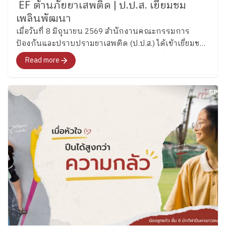
EF ต้านภัยยาเสพติด | ป.ป.ส. เยี่ยมชม
เพลินพัฒนา
เมื่อวันที่ 8 มิถุนายน 2569 สำนักงานคณะกรรมการ
ป้องกันและปราบปรามยาเสพติด (ป.ป.ส.) ได้เข้าเยี่ยมชม
และศึกษากระบวนการพัฒนาทักษะสมองเพื่อการจัดการ
Read more
ชีวิต (Executive Functions : EF) ของโรงเรียนเพลิน
พัฒนา