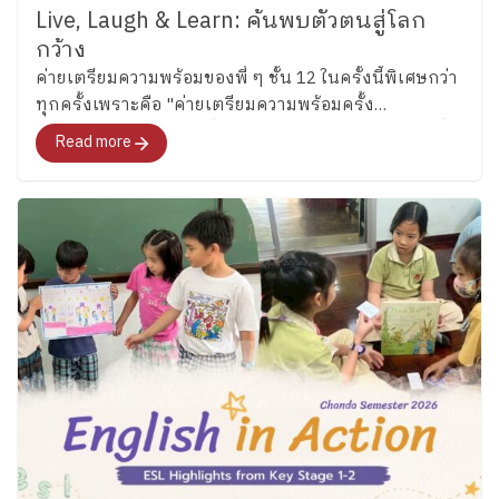
Live, Laugh & Learn: ค้นพบตัวตนสู่โลก
กว้าง
ค่ายเตรียมความพร้อมของพี่ ๆ ชั้น 12 ในครั้งนี้พิเศษกว่า
ทุกครั้งเพราะคือ "ค่ายเตรียมความพร้อมครั้ง
สุดท้าย"สำหรับอนาคตที่พวกเขากำลังจะก้าวไปเผชิญที่
Read more
จะพาทุกคนไปสำรวจอารมณ์ ความรู้สึก และค้นหาคำ
ตอบว่า อยากจะเป็นใครในอนาคต"