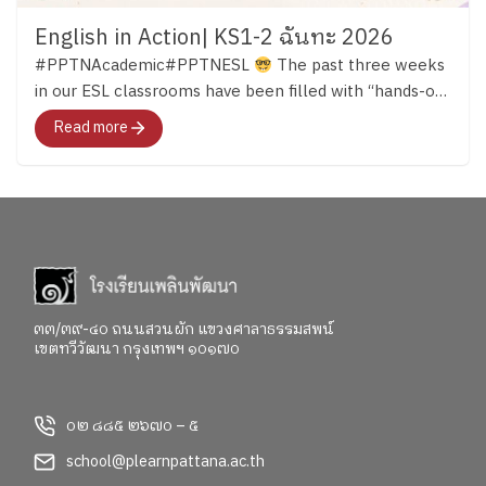
English in Action| KS1-2 ฉันทะ 2026
#PPTNAcademic#PPTNESL
The past three weeks
in our ESL classrooms have been filled with “hands-on
learning.” Across both Key Stage 1 and Key Stage 2,
Read more
students have continued developing their English skills
through reading, discussion, creativity, and meaningful
experiences that bring language to life. …ผ่านมาแล้วก
ว่า 3 สัปดาห์ เด็ก ๆ ในทั้งช่วงชั้นที่ 1 – 2 ได้เปิดโลกการ
เรียนรู้ภาษาอังกฤษอย่างหลากหลาย และนำบทเรียน
ภาษามาสู่ชีวิตจริงด้วยการลงมือทำกิจกรรมต่าง ๆ มา
ติดตามไปด้วยกันค่ะ
Key Stage 1 in Action In Key
Stage 1, students were using English in many different
๓๓/๓๙-๔๐ ถนนสวนผัก แขวงศาลาธรรมสพน์
เขตทวีวัฒนา กรุงเทพฯ ๑๐๑๗๐
ways both inside and outside the classroom. Alongside
building their phonics foundation, they learned to
listen, share ideas, work together, and communicate
๐๒ ๘๘๕ ๒๖๗๐ – ๕
through stories, discussions, and group activities.
English Clubs added even more opportunities for
school@plearnpattana.ac.th
learning. In the English Cooking Club, students