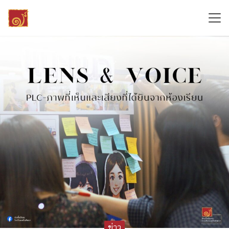
Skip
to
content
Search
for:
ข่าว