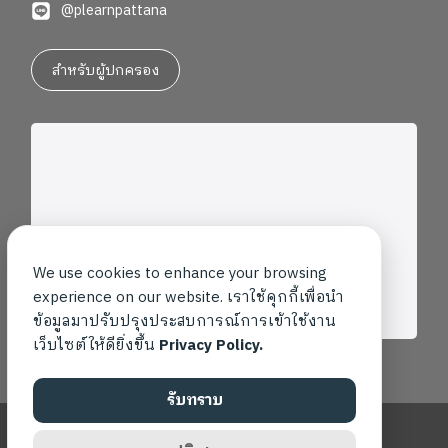
@plearnpattana
followed English instructions to make their own
“HAM & CHEESE sandwiches” while learning about
ingredients and sequencing. In the Creative Hands
สำหรับผู้ปกครอง
Club, they used pipe cleaners to create colorful food
models and crafts. Meanwhile, young authors in the
Junior Story Maker Club began planning and creating
their own Books with drawing, turning imagination into
stories with a beginning, middle, and end.
Key Stage
2 in Action “Tell me and I forget, teach me and I may
remember, involve me and I learn.” As students grow
older, English learning becomes a tool for deeper
We use cookies to enhance your browsing
thinking and communication. Over the past two weeks,
experience on our website. เราใช้คุกกี้เพื่อนำ
students in Key Stage 2 continued strengthening their
ข้อมูลมาปรับปรุงประสบการณ์การเข้าใช้งาน
language skills through activities that encouraged
เว็บไซต์ให้ดียิ่งขึ้น
Privacy Policy.
them to discuss, analyze, and express ideas with
confidence.
“STORYBOOKS and NOVELS” including
รับทราบ
reading passages became starting points for
conversations in class. Students shared opinions,
Copyright ©2026 โรงเรียนเพลินพัฒนา สงวนสิทธิ์ทุกประการ