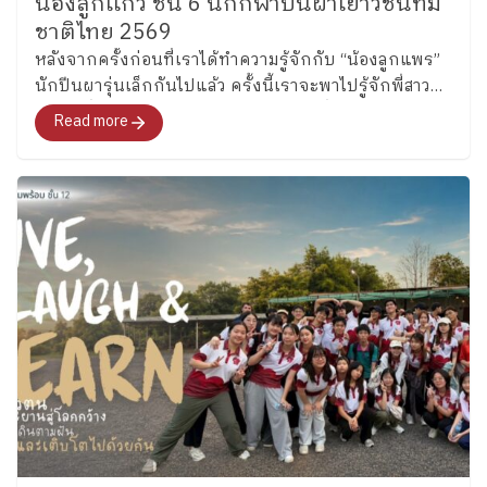
น้องลูกเเก้ว ชั้น 6 นักกีฬาปีนผาเยาวชนทีม
ชาติไทย 2569
หลังจากครั้งก่อนที่เราได้ทำความรู้จักกับ “น้องลูกแพร”
นักปีนผารุ่นเล็กกันไปแล้ว ครั้งนี้เราจะพาไปรู้จักพี่สาว
คนโต ซึ่งล่าสุดได้รับการคัดเลือกเป็นหนึ่งในนักกีฬาปีน
Read more
ผาเยาวชนทีมชาติไทย รุ่นอายุไม่เกิน 13 ปี ประเภท
Boulder อย่าง “น้องลูกแก้ว” เด็กหญิงแก้วกัลยาณ์ อุ่น
เรือนงาม นักเรียนชั้น 6 โรงเรียนเพลินพัฒนา