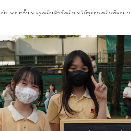
ยวกับ
ช่วงชั้น
ครูเพลิน
ศิษย์เพลิน
วิถีชุมชนเพลินพัฒนา
บ
arch
r: