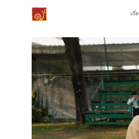
Skip
to
เกี่
content
Se
fo