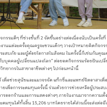
ิจกรรมดีๆ ที่ช่วงชั้นที่ 2 จัดขึ้นอย่างต่อเนื่องนับเป็นครั้งท
ดงานแต่ละครั้งคุณครูจะชวนเด็กๆ วางเป้าหมายคิดกิจกร
ประสบภัย และผู้ด้อยโอกาสในสังคม ในครั้งนี้ก็เช่นกันคุ
กับบุคคลผู้เปลี่ยนแปลงโลก” ต่อยอดกิจกรรมร้อยฝันเปลี่
ับวิทยากรในสาขาอาชีพต่างๆ ไปก่อนหน้านี้
์ เพื่อช่วยสุนัขและแมวจรจัด แท็กซี่และแพทย์จิตอาสาเพื่อผ
มายเพื่อการระดมทุนครั้งนี้ ร่วมด้วยการช่วยเหลือผู้ประส
รี การออกร้านและการแสดงต่างๆ ภายในงานมาจากความตั้
ดมทุนได้ทั้งสิ้น 15,206 บาทโดยรายได้ส่วนนี้จะส่งต่อถึง