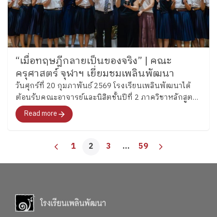
“เมื่อทฤษฎีกลายเป็นของจริง” | คณะ
ครุศาสตร์ จุฬาฯ เยี่ยมชมเพลินพัฒนา
วันศุกร์ที่ 20 กุมภาพันธ์ 2569 โรงเรียนเพลินพัฒนาได้
ต้อนรับคณะอาจารย์และนิสิตชั้นปีที่ 2 ภาควิชาหลักสูตร
และการสอน สาขาวิชาประถมศึกษา คณะครุศาสตร์
Read more
จุฬาลงกรณ์มหาวิทยาลัย ในการเยี่ยมชมและรับฟัง
แนวทางการจัดการศึกษาของโรงเรียน พร้อมแลกเปลี่ยน
สะท้อนความคิดที่ลุ่มลึก และการเปิดมุมมองทางวิชาชีพ
1
2
3
…
59
ของผู้มาเยือนอย่างชัดเจน จาก “คีย์เวิร์ดในตำรา” สู่
ภาพจริงของการพัฒนาองค์รวม นิสิตหลายคนสะท้อนว่า
การมาเยี่ยมชมครั้งนี้ทำให้ “ทฤษฎีที่เคยเรียน” กลายเป็น
ภาพที่จับต้องได้จริง “ได้เห็นวิธีที่โรงเรียนใช้พัฒนาผู้
เรียน คือในการสร้างบุคลิก นิสัย (Character) ทำให้
นักเรียนแต่ละคนมีตัวตน (Identity) ของตนเอง ซึ่งเป็น