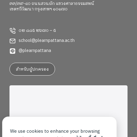
๓๓/๓๙-๔๐ ถนนสวนผัก แขวงศาลาธรรมสพน์
สิ่งที่สำคัญในทุกยุคสมัย แล้วก็ได้รับแรงบันดาลใจในการ
เขตทวีวัฒนา กรุงเทพฯ ๑๐๑๗๐
ให้พวกเราอยากพัฒนาเด็กในทางที่ดีขึ้น ไม่ใช่แค่วิชาการ
ครับ” “โรงเรียนแสดงให้เห็นว่า จริง ๆ แล้วเราสามารถใช้
หลักสูตรการสอนที่บูรณาการร่วมกับการลงมือทำจริง
๐๒ ๘๘๕ ๒๖๗๐ – ๕
เข้ามาใช้เชื่อมโยงกับสิ่งต่าง ๆ ได้ โดยที่เราไม่จำเป็นต้อง
school@plearnpattana.ac.th
แยกรายวิชาออกไปค่ะ” หลายเสียงกล่าวถึง Active
Learning การเรียนรู้เชิงชีวิต การพานักเรียนออกไป พบ
@plearnpattana
ของจริง และการทำงานร่วมกับชุมชนว่าเป็นองค์
ประกอบสำคัญของการเรียนรู้ที่มีความหมาย เด็กไม่ได้
สำหรับผู้ปกครอง
เรียนเพียงเพื่อสอบ แต่เรียนเพื่อเข้าใจตนเอง เข้าใจโลก
และเติบโตอย่างรอบด้าน “ในฐานะที่เรียนครุศาสตร์ เรา
คุ้นเคยกับหลักสูตรแกนกลาง แต่พอมาเห็นหลักสูตรของ
ที่นี่ ทำให้ได้เห็นว่า ความรู้ไม่ได้อยู่แค่ในห้องเรียน แต่อยู่
ในทุกที่ และสอนเด็กให้เด็กมีความยืดหยุ่น ทำให้นักเรียน
ปรับตัวให้เข้ากับโลกในยุคนี้ได้ พึ่งพาตัวเองได้ใน
อนาคต” ●●● อีกหนึ่งประเด็นสำคัญที่นิสิตสะท้อนอย่าง
ชัดเจน คือแนวคิดเรื่อง “ระบบนิเวศการเรียนรู้” ว่าการ
พัฒนาเด็กหนึ่งคนไม่อาจเกิดขึ้นจากครูหรือโรงเรียน
We use cookies to enhance your browsing