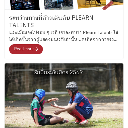
ระหว่างทางที่ก้าวเดินกับ PLEARN
TALENTS
และเมื่อมองไปรอบ ๆ เวที เราจะพบว่า Plearn Talents ไม่
ได้เกิดขึ้นจากผู้แสดงบนเวทีเท่านั้น แต่เกิดจากการร่วม
มือของเด็ก ๆ อีกหลายคนที่อยู่เบื้องหลัง ทั้งทีมเสียง ทีม
Read more
แสง ทีมกล้อง ทีมลงทะเบียน ทีมสื่อสาร ต่างช่วยกันดูแล
ให้งานดำเนินไปอย่างราบรื่น ภาพอยู่หลังเวที