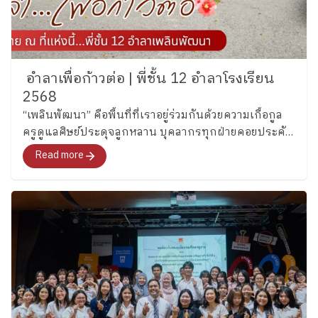
อำลาเพื่อก้าวต่อ | พี่ชั้น 12 อำลาโรงเรียน
2568
“เพลินพัฒนา” คือพื้นที่ที่เราอยู่ร่วมกันด้วยความเกื้อกูล
ครูดูแลศิษย์ประดุจลูกหลาน บุคลากรทุกฝ่ายคอยประคับ
ประคองเด็ก ๆ ด้วยความปรารถนาดี ทำให้ทุกมุมของ
Read more
โรงเรียนเป็น “พื้นที่ปลอดภัย” ที่เด็กคนหนึ่งสามารถ
เติบโตได้อย่างมั่นใจ และในวันนี้นักเรียนชั้น 12 พร้อม
แล้วที่จะเดินทางสำรวจบ้านหลังใหญ่แห่งความทรงจำ
ตลอด 12 ปีที่ผ่านนี้และอำลาอย่างภาคภูมิ