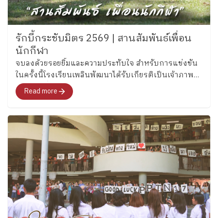
รักบี้กระชับมิตร 2569 | สานสัมพันธ์เพื่อน
นักกีฬา
จบลงด้วยรอยยิ้มและความประทับใจ สำหรับการแข่งขัน
ในครั้งนี้โรงเรียนเพลินพัฒนาได้รับเกียรติเป็นเจ้าภาพ
ต้อนรับเพื่อนนักกีฬาจาก โรงเรียนวิถีธรรม
Read more
(มรภ.สกลนคร) และ สาธิตมหาวิทยาลัยราชภัฏ
มหาสารคาม