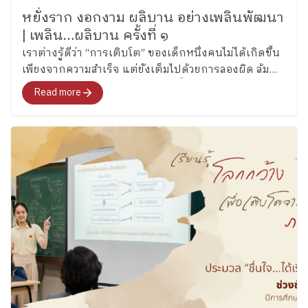
หยั่งราก งอกงาม ผลิบาน อย่างเพลินพัฒนา
| เพลิน…ผลิบาน ครั้งที่ ๑
เราต่างรู้ดีว่า “การเติบโต” ของเด็กหนึ่งคนไม่ได้เกิดขึ้น
เพียงจากความสำเร็จ แต่ยังเต็มไปด้วยการลองผิด ล้ม
เหลว การก้าวข้าม และการเรียนรู้ทั้งด้านวิชาการและตัว
Read more
ตน ดั่งเมล็ดพันธุ์ที่ค่อย ๆ หยั่งราก งอกงามจนถึงวันที่
“ผลิบาน” ในแบบของตนเอง