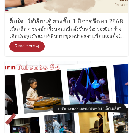
ชื่นใจ…ได้เรียนรู้ ช่วงชั้น 1 ปีการศึกษา 2568
เสียงเล็ก ๆ ของนักเรียนคนหนึ่งดังขึ้นพร้อมรอยยิ้มกว้าง
เด็กน้อยจูงมือแม่ให้เดินมาหยุดหน้าผลงานที่ตนเองตั้งใจ
ทำในภาคเรียนที่ผ่านมา ในขณะเดียวกัน พื้นที่โดยรอบก็
Read more
ถูกจับจองโดยครอบครัวอื่น ๆ ที่มาร่วม “ชื่นชมและชื่นใจ”
ในการเรียนรู้ของลูกเช่นกัน