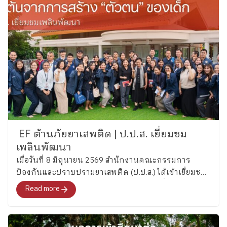
EF ต้านภัยยาเสพติด | ป.ป.ส. เยี่ยมชม
เพลินพัฒนา
เมื่อวันที่ 8 มิถุนายน 2569 สำนักงานคณะกรรมการ
ป้องกันและปราบปรามยาเสพติด (ป.ป.ส.) ได้เข้าเยี่ยมชม
และศึกษากระบวนการพัฒนาทักษะสมองเพื่อการจัดการ
Read more
ชีวิต (Executive Functions : EF) ของโรงเรียนเพลิน
พัฒนา