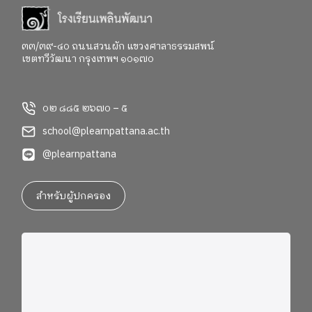
๓๓/๓๙-๔๐ ถนนสวนผัก แขวงศาลาธรรมสพน์
เขตทวีวัฒนา กรุงเทพฯ ๑๐๑๗๐
๐๒ ๘๘๕ ๒๖๗๐ – ๕
school@plearnpattana.ac.th
@plearnpattana
สำหรับผู้ปกครอง