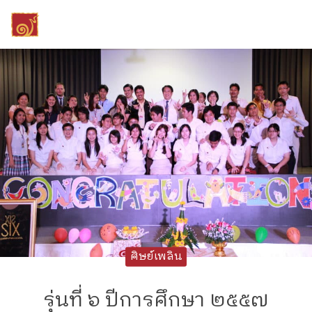
Skip
to
content
Search
for:
ศิษย์เพลิน
รุ่นที่ ๖ ปีการศึกษา ๒๕๕๗