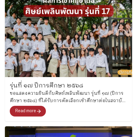
รุ่นที่ ๑๗ ปีการศึกษา ๒๕๖๘
ขอแสดงความยินดีกับศิษย์เพลินพัฒนา รุ่นที่ ๑๗ (ปีการ
ศึกษา ๒๕๖๘) ที่ได้รับการคัดเลือกเข้าศึกษาต่อในสถาบัน
อุดมศึกษา
Read more