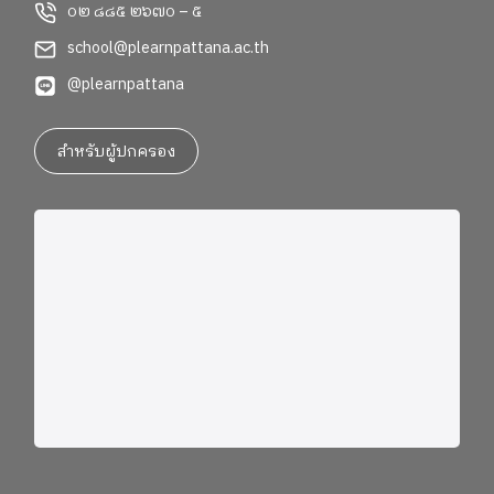
๐๒ ๘๘๕ ๒๖๗๐ – ๕
school@plearnpattana.ac.th
@plearnpattana
สำหรับผู้ปกครอง