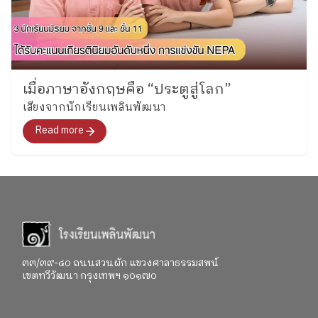
เมื่อภาษาอังกฤษคือ “ประตูสู่โลก”
เสียงจากนักเรียนเพลินพัฒนา
Read more
๓๓/๓๙-๔๐ ถนนสวนผัก แขวงศาลาธรรมสพน์
เขตทวีวัฒนา กรุงเทพฯ ๑๐๑๗๐