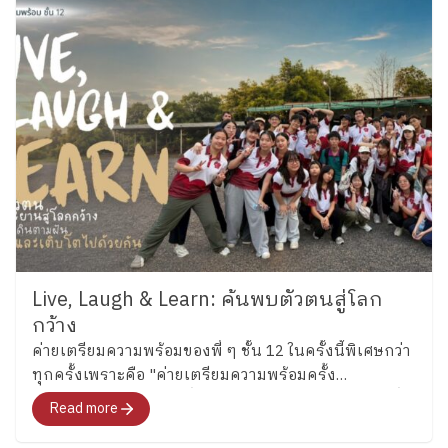
เรือนงาม นักเรียนชั้น 6 โรงเรียนเพลินพัฒนา
Live, Laugh & Learn: ค้นพบตัวตนสู่โลก
กว้าง
ค่ายเตรียมความพร้อมของพี่ ๆ ชั้น 12 ในครั้งนี้พิเศษกว่า
ทุกครั้งเพราะคือ "ค่ายเตรียมความพร้อมครั้ง
สุดท้าย"สำหรับอนาคตที่พวกเขากำลังจะก้าวไปเผชิญที่
Read more
จะพาทุกคนไปสำรวจอารมณ์ ความรู้สึก และค้นหาคำ
ตอบว่า อยากจะเป็นใครในอนาคต"