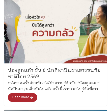
น้องลูกเเก้ว ชั้น 6 นักกีฬาปีนผาเยาวชนทีม
ชาติไทย 2569
หลังจากครั้งก่อนที่เราได้ทำความรู้จักกับ “น้องลูกแพร”
นักปีนผารุ่นเล็กกันไปแล้ว ครั้งนี้เราจะพาไปรู้จักพี่สาว
คนโต ซึ่งล่าสุดได้รับการคัดเลือกเป็นหนึ่งในนักกีฬาปีน
Read more
ผาเยาวชนทีมชาติไทย รุ่นอายุไม่เกิน 13 ปี ประเภท
Boulder อย่าง “น้องลูกแก้ว” เด็กหญิงแก้วกัลยาณ์ อุ่น