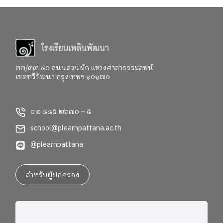
experiences that bring language to life. …ผ่านมาแล้วก
ว่า 3 สัปดาห์ เด็ก ๆ ในทั้งช่วงชั้นที่ 1 – 2 ได้เปิดโลกการ
เรียนรู้ภาษาอังกฤษอย่างหลากหลาย และนำบทเรียน
ภาษามาสู่ชีวิตจริงด้วยการลงมือทำกิจกรรมต่าง ๆ มา
ติดตามไปด้วยกันค่ะ
Key Stage 1 in Action In Key
Stage 1, students were using English in many different
๓๓/๓๙-๔๐ ถนนสวนผัก แขวงศาลาธรรมสพน์
เขตทวีวัฒนา กรุงเทพฯ ๑๐๑๗๐
ways both inside and outside the classroom. Alongside
building their phonics foundation, they learned to
listen, share ideas, work together, and communicate
๐๒ ๘๘๕ ๒๖๗๐ – ๕
through stories, discussions, and group activities.
English Clubs added even more opportunities for
school@plearnpattana.ac.th
learning. In the English Cooking Club, students
@plearnpattana
followed English instructions to make their own
“HAM & CHEESE sandwiches” while learning about
ingredients and sequencing. In the Creative Hands
สำหรับผู้ปกครอง
Club, they used pipe cleaners to create colorful food
models and crafts. Meanwhile, young authors in the
Junior Story Maker Club began planning and creating
their own Books with drawing, turning imagination into