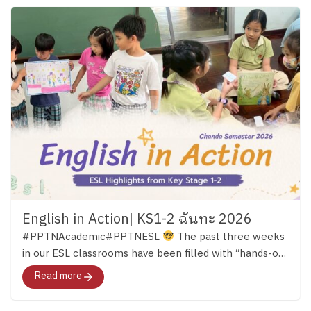
English in Action| KS1-2 ฉันทะ 2026
#PPTNAcademic#PPTNESL
The past three weeks
in our ESL classrooms have been filled with “hands-on
learning.” Across both Key Stage 1 and Key Stage 2,
Read more
students have continued developing their English skills
through reading, discussion, creativity, and meaningful