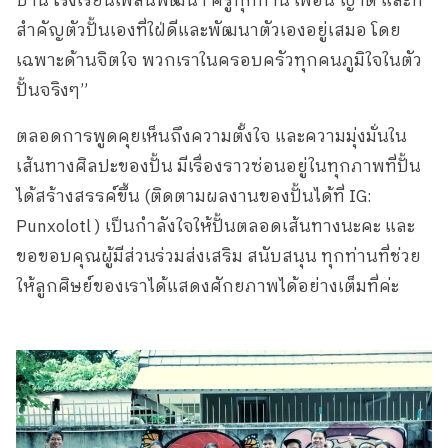
บ้าน โรงเรียนเพลินพัฒนา ครูทุกท่าน เพื่อน ญาติ และที่
สำคัญตัวปั้นเองที่ใฝ่ดีและพัฒนาตัวเองอยู่เสมอ โดย
เฉพาะด้านจิตใจ พวกเราในครอบครัวทุกคนภูมิใจในตัว
ปั้นจริงๆ”
ตลอดการพูดคุยเห็นถึงความตั้งใจ และความมุ่งมั่นใน
เส้นทางศิลปะของปั้น มีเรื่องราวซ่อนอยู่ในทุกภาพที่ปั้น
ได้สร้างสรรค์ขึ้น (ติดตามผลงานของปั้นได้ที่ IG:
Punxolotl ) เป็นกำลังใจให้ปั้นตลอดเส้นทางนะคะ และ
ขอขอบคุณผู้มีส่วนร่วมส่งเสริม สนับสนุน ทุกท่านที่ช่วย
ให้ลูกศิษย์ของเราได้แสดงศักยภาพได้อย่างเต็มที่ค่ะ