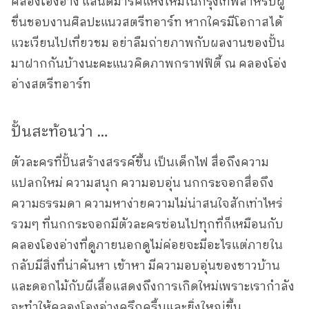
คลองโอ่งอ่าง แลนด์มาร์คแห่งใหม่ในกรุงเทพสำหรับผู้
ชื่นชอบงานศิลปะแนวสตรีทอาร์ท หากใครมีโอกาสได้
แวะเวียนไปเที่ยวชม อย่าลืมถ่ายภาพกับผลงานของปั้น
มาฝากกันบ้างนะคะแนวคิดภาพกราฟฟิตี้ ณ คลองโอ่ง
อ่างสตรีทอาร์ท
ปั้นสะท้อนว่า …
ตัวละครที่ปั้นสร้างสรรค์ขึ้น เป็นเด็กไฟ สื่อถึงความ
แปลกใหม่ ความสนุก ความอบอุ่น นกกระจอกสื่อถึง
ความธรรมดา ความหาง่ายความไม่น่าสนใจสักเท่าไหร่
รวมๆ ที่นกกระจอกมีตัวละครซ่อนไปทุกที่ก็เหมือนกับ
คลองโองอ่างที่ดูภายนอกดูไม่ค่อยจะมีอะไรแต่ภายใน
กลับมีสิ่งที่น่าค้นหา เข้าหา มีความอบอุ่นของชาวบ้าน
และดอกไม้กับผีเสื้อแสดงถึงการเกิดใหม่เพราะเรากำลัง
จะทำให้คลองโองอ่างครึกครื้นและยิ่งใหญ่ขึ้น