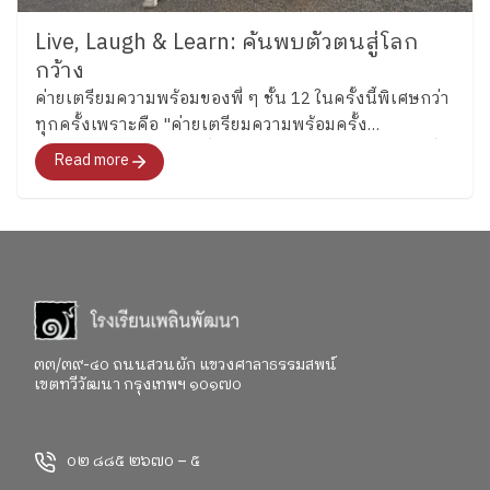
Live, Laugh & Learn: ค้นพบตัวตนสู่โลก
กว้าง
ค่ายเตรียมความพร้อมของพี่ ๆ ชั้น 12 ในครั้งนี้พิเศษกว่า
ทุกครั้งเพราะคือ "ค่ายเตรียมความพร้อมครั้ง
สุดท้าย"สำหรับอนาคตที่พวกเขากำลังจะก้าวไปเผชิญที่
Read more
จะพาทุกคนไปสำรวจอารมณ์ ความรู้สึก และค้นหาคำ
ตอบว่า อยากจะเป็นใครในอนาคต"
๓๓/๓๙-๔๐ ถนนสวนผัก แขวงศาลาธรรมสพน์
เขตทวีวัฒนา กรุงเทพฯ ๑๐๑๗๐
๐๒ ๘๘๕ ๒๖๗๐ – ๕