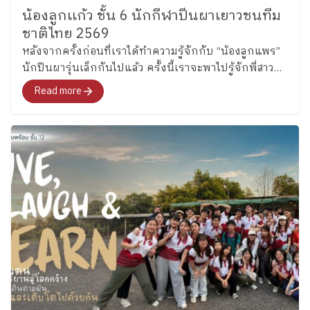
น้องลูกเเก้ว ชั้น 6 นักกีฬาปีนผาเยาวชนทีม
ชาติไทย 2569
หลังจากครั้งก่อนที่เราได้ทำความรู้จักกับ “น้องลูกแพร”
นักปีนผารุ่นเล็กกันไปแล้ว ครั้งนี้เราจะพาไปรู้จักพี่สาว
คนโต ซึ่งล่าสุดได้รับการคัดเลือกเป็นหนึ่งในนักกีฬาปีน
Read more
ผาเยาวชนทีมชาติไทย รุ่นอายุไม่เกิน 13 ปี ประเภท
Boulder อย่าง “น้องลูกแก้ว” เด็กหญิงแก้วกัลยาณ์ อุ่น
เรือนงาม นักเรียนชั้น 6 โรงเรียนเพลินพัฒนา