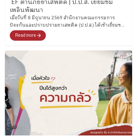
EF ต้านภัยยาเสพติด | ป.ป.ส. เยี่ยมชม
เพลินพัฒนา
เมื่อวันที่ 8 มิถุนายน 2569 สำนักงานคณะกรรมการ
ป้องกันและปราบปรามยาเสพติด (ป.ป.ส.) ได้เข้าเยี่ยมชม
และศึกษากระบวนการพัฒนาทักษะสมองเพื่อการจัดการ
Read more
ชีวิต (Executive Functions : EF) ของโรงเรียนเพลิน
พัฒนา