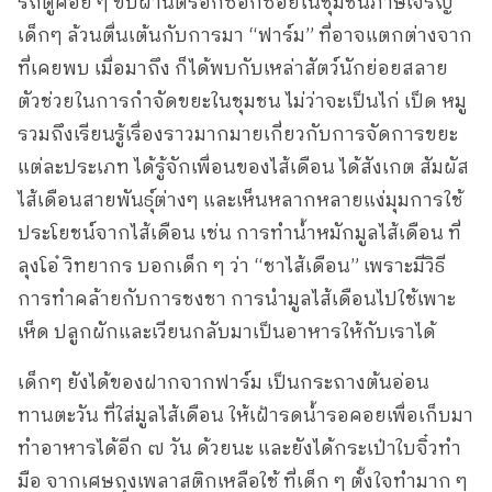
รถตู้ค่อย ๆ ขับผ่านตรอกซอกซอยในชุมชนภาษีเจริญ
เด็กๆ ล้วนตื่นเต้นกับการมา “ฟาร์ม” ที่อาจแตกต่างจาก
ที่เคยพบ เมื่อมาถึง ก็ได้พบกับเหล่าสัตว์นักย่อยสลาย
ตัวช่วยในการกำจัดขยะในชุมชน ไม่ว่าจะเป็นไก่ เป็ด หมู
รวมถึงเรียนรู้เรื่องราวมากมายเกี่ยวกับการจัดการขยะ
แต่ละประเภท ได้รู้จักเพื่อนของไส้เดือน ได้สังเกต สัมผัส
ไส้เดือนสายพันธุ์ต่างๆ และเห็นหลากหลายแง่มุมการใช้
ประโยชน์จากไส้เดือน เช่น การทำน้ำหมักมูลไส้เดือน ที่
ลุงโอ๋ วิทยากร บอกเด็ก ๆ ว่า “ชาไส้เดือน” เพราะมีวิธี
การทำคล้ายกับการชงชา การนำมูลไส้เดือนไปใช้เพาะ
เห็ด ปลูกผักและเวียนกลับมาเป็นอาหารให้กับเราได้
เด็กๆ ยังได้ของฝากจากฟาร์ม เป็นกระถางต้นอ่อน
ทานตะวัน ที่ใส่มูลไส้เดือน ให้เฝ้ารดน้ำรอคอยเพื่อเก็บมา
ทำอาหารได้อีก ๗ วัน ด้วยนะ และยังได้กระเป๋าใบจิ๋วทำ
มือ จากเศษถุงเพลาสติกเหลือใช้ ที่เด็ก ๆ ตั้งใจทำมาก ๆ