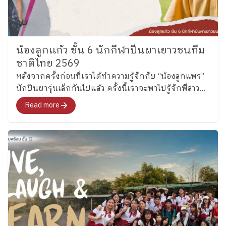
น้องลูกเเก้ว ชั้น 6 นักกีฬาปีนผาเยาวชนทีม
ชาติไทย 2569
หลังจากครั้งก่อนที่เราได้ทำความรู้จักกับ “น้องลูกแพร”
นักปีนผารุ่นเล็กกันไปแล้ว ครั้งนี้เราจะพาไปรู้จักพี่สาว
คนโต ซึ่งล่าสุดได้รับการคัดเลือกเป็นหนึ่งในนักกีฬาปีน
Read more
ผาเยาวชนทีมชาติไทย รุ่นอายุไม่เกิน 13 ปี ประเภท
Boulder อย่าง “น้องลูกแก้ว” เด็กหญิงแก้วกัลยาณ์ อุ่น
เรือนงาม นักเรียนชั้น 6 โรงเรียนเพลินพัฒนา