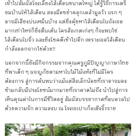
เข้าไปสัมผัสโรงเลี้ยงไส้เดือนขนาดใหญ่ ได้รู้วิธีการเตรี
ยมบ้านให้ไส้เดือน สองมือขยำคลุกเคล้ามูลวัว แรก ๆ
อาจมีเสียงบ่นเหม็นบ้าง แต่ยิ่งคุ้ยหาไส้เดือนในถังเจอ
มากเท่าไหร่ก็ยิ่งตื่นเต้น ใครสังเกตเก่งๆ ก็จะพบไข่
ไส้เดือนใบจิ๋ว และยิ่งโชคดีเข้าไปอีก เพราะเจอไส้เดือน
กำลังออกจากไข่ด้วย!!
นอกจากนี้ยังมีกิจกรรมจากคุณครูภูมิปัญญาภาษาไทย
ที่พาเด็ก ๆ ผจญภัยตามหาใบไม้ไม้แห้งที่ไม่มีใคร
ต้องการ สู่การค้นพบว่าแม้แต่สิ่งเล็กน้อยที่เราอาจมอง
ข้ามกลับมีประโยชน์มากมายที่เราคาดไม่ถึง นำไปสู่การ
เห็นคุณค่าในการมีชีวิตอยู่ สัมผัสบรรยากาศที่อบอวลไป
ด้วยความรัก ความสงบ ณ โรงเจเปาเก็งเต๊งงิ้วราย