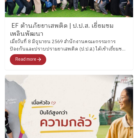
EF ต้านภัยยาเสพติด | ป.ป.ส. เยี่ยมชม
เพลินพัฒนา
เมื่อวันที่ 8 มิถุนายน 2569 สำนักงานคณะกรรมการ
ป้องกันและปราบปรามยาเสพติด (ป.ป.ส.) ได้เข้าเยี่ยมชม
และศึกษากระบวนการพัฒนาทักษะสมองเพื่อการจัดการ
Read more
ชีวิต (Executive Functions : EF) ของโรงเรียนเพลิน
พัฒนา