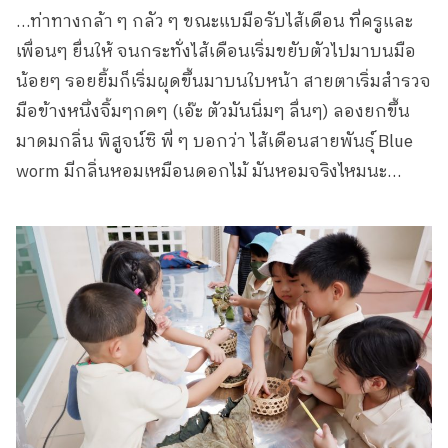
…ท่าทางกล้า ๆ กลัว ๆ ขณะแบมือรับไส้เดือน ที่ครูและ
เพื่อนๆ ยื่นให้ จนกระทั่งไส้เดือนเริ่มขยับตัวไปมาบนมือ
น้อยๆ รอยยิ้มก็เริ่มผุดขึ้นมาบนใบหน้า สายตาเริ่มสำรวจ
มือข้างหนึ่งจิ้มๆกดๆ (เอ๊ะ ตัวมันนิ่มๆ ลื่นๆ) ลองยกขึ้น
มาดมกลิ่น พิสูจน์ซิ พี่ ๆ บอกว่า ไส้เดือนสายพันธุ์ Blue
worm มีกลิ่นหอมเหมือนดอกไม้ มันหอมจริงไหมนะ…