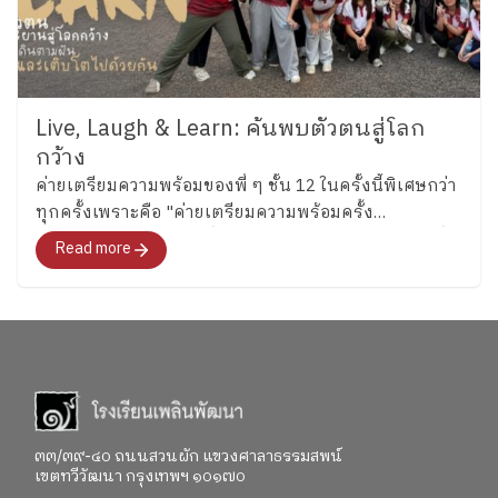
Live, Laugh & Learn: ค้นพบตัวตนสู่โลก
กว้าง
ค่ายเตรียมความพร้อมของพี่ ๆ ชั้น 12 ในครั้งนี้พิเศษกว่า
ทุกครั้งเพราะคือ "ค่ายเตรียมความพร้อมครั้ง
สุดท้าย"สำหรับอนาคตที่พวกเขากำลังจะก้าวไปเผชิญที่
Read more
จะพาทุกคนไปสำรวจอารมณ์ ความรู้สึก และค้นหาคำ
ตอบว่า อยากจะเป็นใครในอนาคต"
๓๓/๓๙-๔๐ ถนนสวนผัก แขวงศาลาธรรมสพน์
เขตทวีวัฒนา กรุงเทพฯ ๑๐๑๗๐