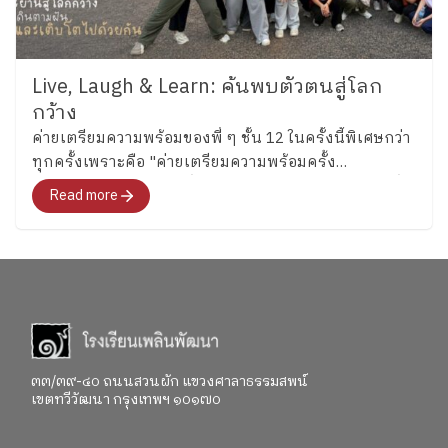
Live, Laugh & Learn: ค้นพบตัวตนสู่โลก
กว้าง
ค่ายเตรียมความพร้อมของพี่ ๆ ชั้น 12 ในครั้งนี้พิเศษกว่า
ทุกครั้งเพราะคือ "ค่ายเตรียมความพร้อมครั้ง
สุดท้าย"สำหรับอนาคตที่พวกเขากำลังจะก้าวไปเผชิญที่
Read more
จะพาทุกคนไปสำรวจอารมณ์ ความรู้สึก และค้นหาคำ
ตอบว่า อยากจะเป็นใครในอนาคต"
๓๓/๓๙-๔๐ ถนนสวนผัก แขวงศาลาธรรมสพน์
เขตทวีวัฒนา กรุงเทพฯ ๑๐๑๗๐