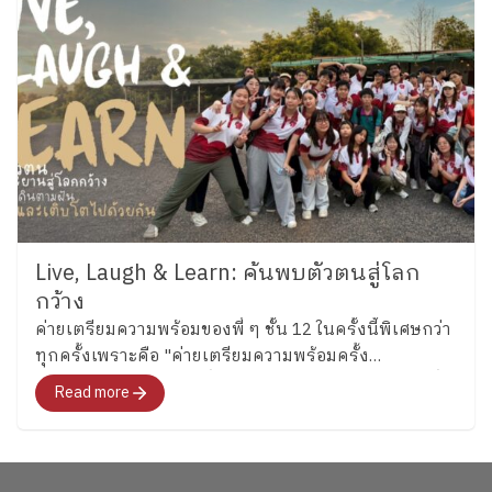
Live, Laugh & Learn: ค้นพบตัวตนสู่โลก
กว้าง
ค่ายเตรียมความพร้อมของพี่ ๆ ชั้น 12 ในครั้งนี้พิเศษกว่า
ทุกครั้งเพราะคือ "ค่ายเตรียมความพร้อมครั้ง
สุดท้าย"สำหรับอนาคตที่พวกเขากำลังจะก้าวไปเผชิญที่
Read more
จะพาทุกคนไปสำรวจอารมณ์ ความรู้สึก และค้นหาคำ
ตอบว่า อยากจะเป็นใครในอนาคต"