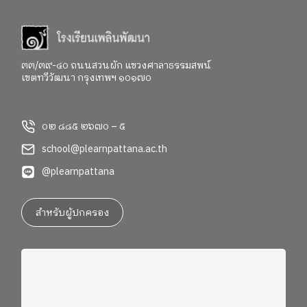
๓๓/๓๙-๔๐ ถนนสวนผัก แขวงศาลาธรรมสพน์
เขตทวีวัฒนา กรุงเทพฯ ๑๐๑๗๐
๐๒ ๘๘๕ ๒๖๗๐ – ๕
school@plearnpattana.ac.th
@plearnpattana
สำหรับผู้ปกครอง