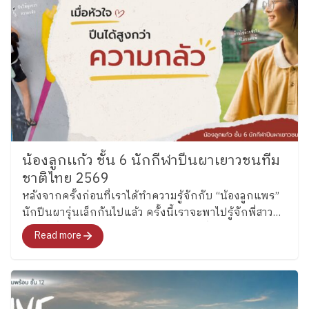
น้องลูกเเก้ว ชั้น 6 นักกีฬาปีนผาเยาวชนทีม
ชาติไทย 2569
หลังจากครั้งก่อนที่เราได้ทำความรู้จักกับ “น้องลูกแพร”
นักปีนผารุ่นเล็กกันไปแล้ว ครั้งนี้เราจะพาไปรู้จักพี่สาว
คนโต ซึ่งล่าสุดได้รับการคัดเลือกเป็นหนึ่งในนักกีฬาปีน
Read more
ผาเยาวชนทีมชาติไทย รุ่นอายุไม่เกิน 13 ปี ประเภท
Boulder อย่าง “น้องลูกแก้ว” เด็กหญิงแก้วกัลยาณ์ อุ่น
เรือนงาม นักเรียนชั้น 6 โรงเรียนเพลินพัฒนา