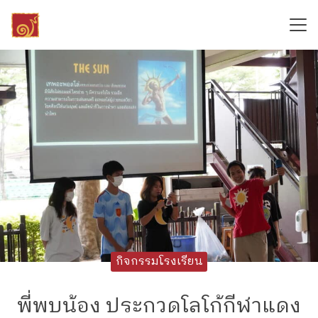
Skip
to
content
Search
for:
กิจกรรมโรงเรียน
พี่พบน้อง ประกวดโลโก้กีฬาแดง