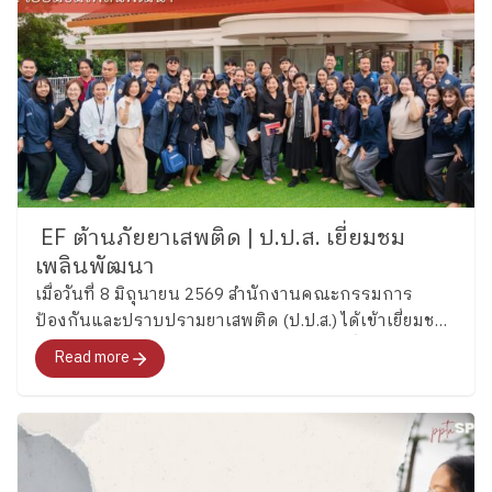
EF ต้านภัยยาเสพติด | ป.ป.ส. เยี่ยมชม
เพลินพัฒนา
เมื่อวันที่ 8 มิถุนายน 2569 สำนักงานคณะกรรมการ
ป้องกันและปราบปรามยาเสพติด (ป.ป.ส.) ได้เข้าเยี่ยมชม
และศึกษากระบวนการพัฒนาทักษะสมองเพื่อการจัดการ
Read more
ชีวิต (Executive Functions : EF) ของโรงเรียนเพลิน
พัฒนา