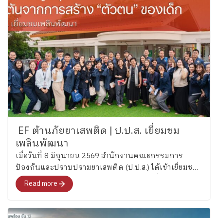
EF ต้านภัยยาเสพติด | ป.ป.ส. เยี่ยมชม
เพลินพัฒนา
เมื่อวันที่ 8 มิถุนายน 2569 สำนักงานคณะกรรมการ
ป้องกันและปราบปรามยาเสพติด (ป.ป.ส.) ได้เข้าเยี่ยมชม
และศึกษากระบวนการพัฒนาทักษะสมองเพื่อการจัดการ
Read more
ชีวิต (Executive Functions : EF) ของโรงเรียนเพลิน
พัฒนา