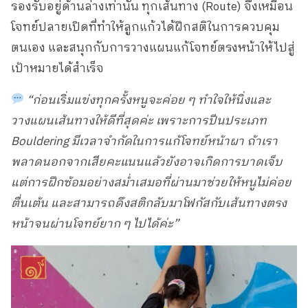
รองรับอยู่ด้านล่างเท่านั้น ทุกเส้นทาง (Route) จึงเหมือน
โจทย์ปลายเปิดที่ทำให้ลูกแก้วได้ฝึกสติในการควบคุม
ตนเอง และสนุกกับการวางแผนแก้โจทย์ตรงหน้าให้ไปสู่
เป้าหมายได้สำเร็จ
“ก่อนเริ่มแข่งทุกครั้งหนูจะค่อย ๆ ทำใจให้นิ่งและ
วางแผนเส้นทางให้ดีที่สุดค่ะ เพราะการปีนประเภท
Bouldering มีเวลาจำกัดในการแก้โจทย์หน้าผา ถ้าเรา
พลาดนอกจากเสียคะแนนแล้วยังอาจเกิดการบาดเจ็บ
แต่การฝึกซ้อมอย่างสม่ำเสมอที่ผ่านมาช่วยให้หนูไม่ค่อย
ตื่นเต้น และสามารถดึงสติกลับมาโฟกัสกับเส้นทางตรง
หน้าจนผ่านโจทย์ยาก ๆ ไปได้ค่ะ”