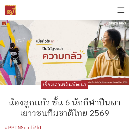
Skip
to
content
Search
for:
เรื่องเล่าเพลินพัฒนา
น้องลูกเเก้ว ชั้น 6 นักกีฬาปีนผา
เยาวชนทีมชาติไทย 2569
#PPTNSpotlight