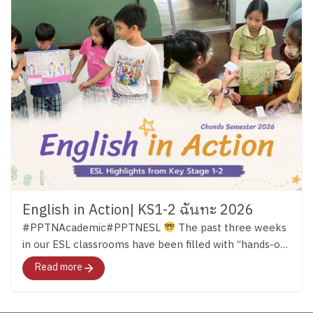
English in Action| KS1-2 ฉันทะ 2026
#PPTNAcademic#PPTNESL
The past three weeks
in our ESL classrooms have been filled with “hands-on
learning.” Across both Key Stage 1 and Key Stage 2,
Read more
students have continued developing their English skills
through reading, discussion, creativity, and meaningful
experiences that bring language to life. …ผ่านมาแล้วก