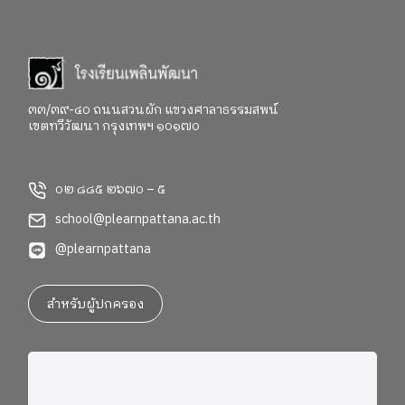
ว่า 3 สัปดาห์ เด็ก ๆ ในทั้งช่วงชั้นที่ 1 – 2 ได้เปิดโลกการ
เรียนรู้ภาษาอังกฤษอย่างหลากหลาย และนำบทเรียน
ภาษามาสู่ชีวิตจริงด้วยการลงมือทำกิจกรรมต่าง ๆ มา
ติดตามไปด้วยกันค่ะ
Key Stage 1 in Action In Key
Stage 1, students were using English in many different
๓๓/๓๙-๔๐ ถนนสวนผัก แขวงศาลาธรรมสพน์
เขตทวีวัฒนา กรุงเทพฯ ๑๐๑๗๐
ways both inside and outside the classroom. Alongside
building their phonics foundation, they learned to
listen, share ideas, work together, and communicate
๐๒ ๘๘๕ ๒๖๗๐ – ๕
through stories, discussions, and group activities.
English Clubs added even more opportunities for
school@plearnpattana.ac.th
learning. In the English Cooking Club, students
@plearnpattana
followed English instructions to make their own
“HAM & CHEESE sandwiches” while learning about
ingredients and sequencing. In the Creative Hands
สำหรับผู้ปกครอง
Club, they used pipe cleaners to create colorful food
models and crafts. Meanwhile, young authors in the
Junior Story Maker Club began planning and creating
their own Books with drawing, turning imagination into