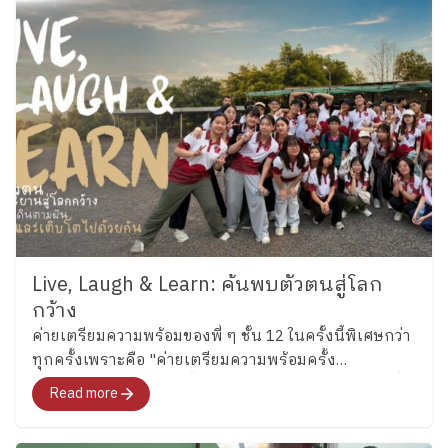
Live, Laugh & Learn: ค้นพบตัวตนสู่โลก
กว้าง
ค่ายเตรียมความพร้อมของพี่ ๆ ชั้น 12 ในครั้งนี้พิเศษกว่า
ทุกครั้งเพราะคือ "ค่ายเตรียมความพร้อมครั้ง
สุดท้าย"สำหรับอนาคตที่พวกเขากำลังจะก้าวไปเผชิญที่
Read more
จะพาทุกคนไปสำรวจอารมณ์ ความรู้สึก และค้นหาคำ
ตอบว่า อยากจะเป็นใครในอนาคต"