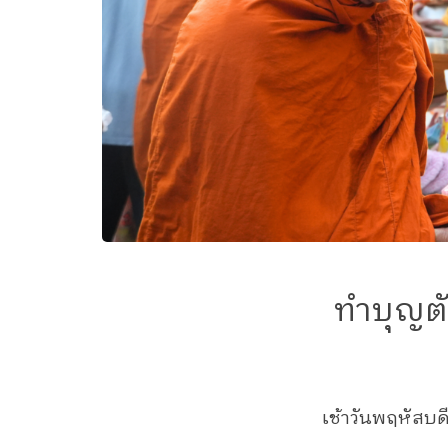
ทำบุญตั
เช้าวันพฤหัสบ