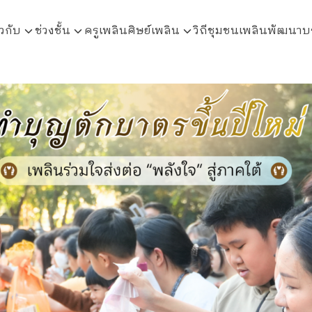
ยวกับ
ช่วงชั้น
ครูเพลิน
ศิษย์เพลิน
วิถีชุมชนเพลินพัฒนา
บ
arch
r: