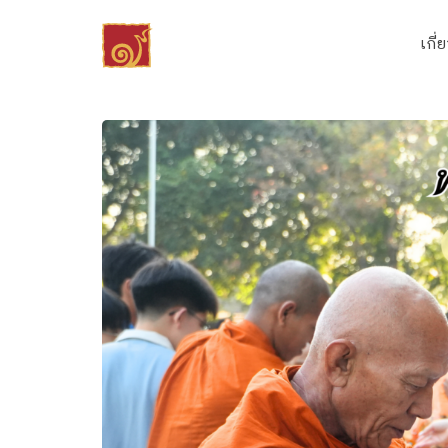
Skip
to
เกี่
content
Se
fo