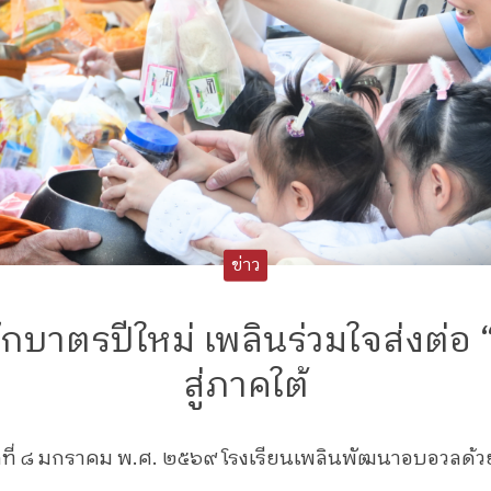
ข่าว
กบาตรปีใหม่ เพลินร่วมใจส่งต่อ 
สู่ภาคใต้
ดีที่ ๘ มกราคม พ.ศ. ๒๕๖๙ โรงเรียนเพลินพัฒนาอบอวลด