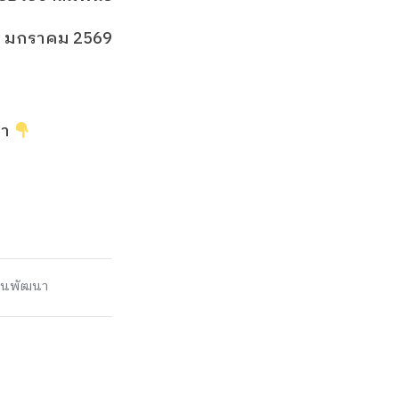
 08 มกราคม 2569
นา
พลินพัฒนา