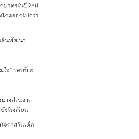
ักบาตรในปีใหม่
้างไกลออกไปกว่า
พลินพัฒนา
วมใจ”
รอบที่ ๒
ของบางส่วนจาก
ปยังโรงเรียน
นโอกาสวันเด็ก