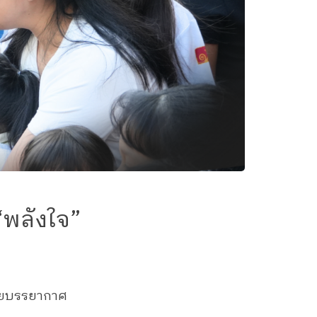
“พลังใจ”
้วยบรรยากาศ