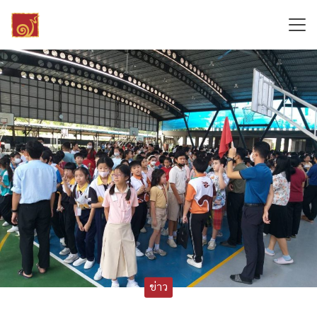
Skip
to
content
Search
for:
ข่าว