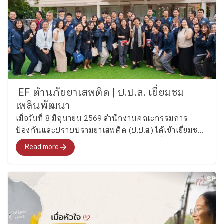
EF ต้านภัยยาเสพติด | ป.ป.ส. เยี่ยมชม
เพลินพัฒนา
เมื่อวันที่ 8 มิถุนายน 2569 สำนักงานคณะกรรมการ
ป้องกันและปราบปรามยาเสพติด (ป.ป.ส.) ได้เข้าเยี่ยมชม
และศึกษากระบวนการพัฒนาทักษะสมองเพื่อการจัดการ
Read more
ชีวิต (Executive Functions : EF) ของโรงเรียนเพลิน
พัฒนา