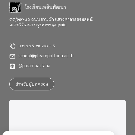
๓๓/๓๙-๔๐ ถนนสวนผัก แขวงศาลาธรรมสพน์
เขตทวีวัฒนา กรุงเทพฯ ๑๐๑๗๐
๐๒ ๘๘๕ ๒๖๗๐ – ๕
school@plearnpattana.ac.th
@plearnpattana
สำหรับผู้ปกครอง