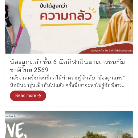
น้องลูกเเก้ว ชั้น 6 นักกีฬาปีนผาเยาวชนทีม
ชาติไทย 2569
หลังจากครั้งก่อนที่เราได้ทำความรู้จักกับ “น้องลูกแพร”
นักปีนผารุ่นเล็กกันไปแล้ว ครั้งนี้เราจะพาไปรู้จักพี่สาว
คนโต ซึ่งล่าสุดได้รับการคัดเลือกเป็นหนึ่งในนักกีฬาปีน
Read more
ผาเยาวชนทีมชาติไทย รุ่นอายุไม่เกิน 13 ปี ประเภท
Boulder อย่าง “น้องลูกแก้ว” เด็กหญิงแก้วกัลยาณ์ อุ่น
เรือนงาม นักเรียนชั้น 6 โรงเรียนเพลินพัฒนา