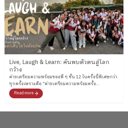
Live, Laugh & Learn: ค้นพบตัวตนสู่โลก
กว้าง
ค่ายเตรียมความพร้อมของพี่ ๆ ชั้น 12 ในครั้งนี้พิเศษกว่า
ทุกครั้งเพราะคือ "ค่ายเตรียมความพร้อมครั้ง
สุดท้าย"สำหรับอนาคตที่พวกเขากำลังจะก้าวไปเผชิญที่
Read more
จะพาทุกคนไปสำรวจอารมณ์ ความรู้สึก และค้นหาคำ
ตอบว่า อยากจะเป็นใครในอนาคต"