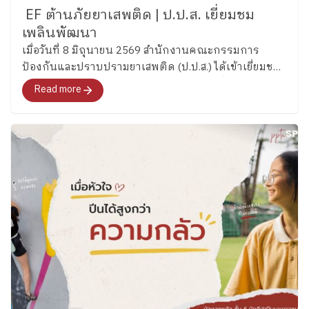
EF ต้านภัยยาเสพติด | ป.ป.ส. เยี่ยมชม
เพลินพัฒนา
เมื่อวันที่ 8 มิถุนายน 2569 สำนักงานคณะกรรมการ
ป้องกันและปราบปรามยาเสพติด (ป.ป.ส.) ได้เข้าเยี่ยมชม
และศึกษากระบวนการพัฒนาทักษะสมองเพื่อการจัดการ
Read more
ชีวิต (Executive Functions : EF) ของโรงเรียนเพลิน
พัฒนา