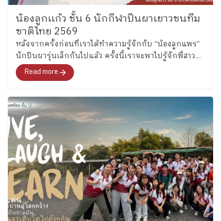
น้องลูกเเก้ว ชั้น 6 นักกีฬาปีนผาเยาวชนทีม
ชาติไทย 2569
หลังจากครั้งก่อนที่เราได้ทำความรู้จักกับ “น้องลูกแพร”
นักปีนผารุ่นเล็กกันไปแล้ว ครั้งนี้เราจะพาไปรู้จักพี่สาว
คนโต ซึ่งล่าสุดได้รับการคัดเลือกเป็นหนึ่งในนักกีฬาปีน
Read more
ผาเยาวชนทีมชาติไทย รุ่นอายุไม่เกิน 13 ปี ประเภท
Boulder อย่าง “น้องลูกแก้ว” เด็กหญิงแก้วกัลยาณ์ อุ่น
เรือนงาม นักเรียนชั้น 6 โรงเรียนเพลินพัฒนา