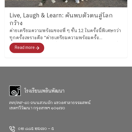
Live, Laugh & Learn: ค้นพบตัวตนสู่โลก
กว้าง
ค่ายเตรียมความพร้อมของพี่ ๆ ชั้น 12 ในครั้งนี้พิเศษกว่า
ทุกครั้งเพราะคือ "ค่ายเตรียมความพร้อมครั้ง
สุดท้าย"สำหรับอนาคตที่พวกเขากำลังจะก้าวไปเผชิญที่
Read more
จะพาทุกคนไปสำรวจอารมณ์ ความรู้สึก และค้นหาคำ
ตอบว่า อยากจะเป็นใครในอนาคต"
๓๓/๓๙-๔๐ ถนนสวนผัก แขวงศาลาธรรมสพน์
เขตทวีวัฒนา กรุงเทพฯ ๑๐๑๗๐
๐๒ ๘๘๕ ๒๖๗๐ – ๕