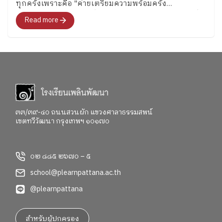
ทุกครั้งเพราะคือ "ค่ายเตรียมความพร้อมครั้ง
สุดท้าย"สำหรับอนาคตที่พวกเขากำลังจะก้าวไปเผชิญที่
Read more
จะพาทุกคนไปสำรวจอารมณ์ ความรู้สึก และค้นหาคำ
ตอบว่า อยากจะเป็นใครในอนาคต"
๓๓/๓๙-๔๐ ถนนสวนผัก แขวงศาลาธรรมสพน์
เขตทวีวัฒนา กรุงเทพฯ ๑๐๑๗๐
๐๒ ๘๘๕ ๒๖๗๐ – ๕
school@plearnpattana.ac.th
@plearnpattana
สำหรับผู้ปกครอง