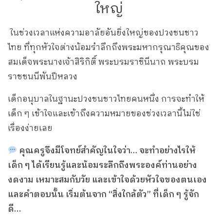
ใหญ่
​ ในช่วงเวลาแห่งความอาลัยอันยิ่งใหญ่ของปวงชนชาว
ไทย ที่ทุกหัวใจต่างน้อมรำลึกถึงพระมหากรุณาธิคุณของ
สมเด็จพระนางเจ้าสิริกิติ์ พระบรมราชินีนาถ พระบรม
ราชชนนีพันปีหลวง
เด็กอนุบาลในฐานะปวงชนชาวไทยคนหนึ่ง การจะทำให้
เด็ก ๆ เข้าใจและเข้าถึงความหมายของช่วงเวลานี้ไม่ใช่
เรื่องง่ายเลย
คุณครูจึงมีโจทย์สำคัญในใจว่า… จะทำอย่างไรให้
เด็ก ๆ ได้เรียนรู้และน้อมระลึกถึงพระองค์ท่านอย่าง
งดงาม เหมาะสมกับวัย และเข้าใจด้วยหัวใจของตนเอง
และคำตอบนั้น เริ่มต้นจาก “สิ่งใกล้ตัว” ที่เด็ก ๆ รู้จัก
ดี…