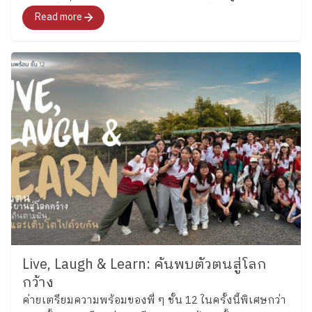
คนโต ซึ่งล่าสุดได้รับการคัดเลือกเป็นหนึ่งในนักกีฬาปีน
Read more
ผาเยาวชนทีมชาติไทย รุ่นอายุไม่เกิน 13 ปี ประเภท
Boulder อย่าง “น้องลูกแก้ว” เด็กหญิงแก้วกัลยาณ์ อุ่น
เรือนงาม นักเรียนชั้น 6 โรงเรียนเพลินพัฒนา
Live, Laugh & Learn: ค้นพบตัวตนสู่โลก
กว้าง
ค่ายเตรียมความพร้อมของพี่ ๆ ชั้น 12 ในครั้งนี้พิเศษกว่า