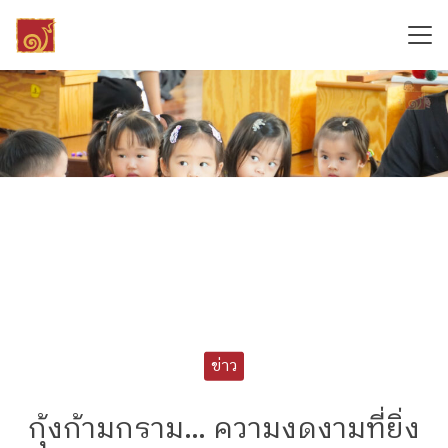
Skip
to
content
Search
for:
ข่าว
กุ้งก้ามกราม… ความงดงามที่ยิ่ง