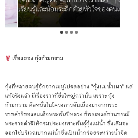
เรื่องของ กุ้งก้ามกราม
กุ้งที่หลายคนรู้จักจากเมนูโปรดอย่าง
“กุ้งแม่น้ำเผา”
แต่
แท้จริงแล้ว มีเรื่องราวที่ยิ่งใหญ่กว่านั้น เพราะ กุ้ง
ก้ามกราม คือหนึ่งในโครงการอันเนื่องมาจากพระ
ราชดำริของสมเด็จพระพันปีหลวง ที่พระองค์ท่านทรงมี
พระราชดำริให้กรมประมงเพาะพันธุ์กุ้งแม่น้ำ ซึ่งเดิมจะ
ออกไข่บริเวณปากแม่น้ำซึ่งเป็นน้ำกร่อยระหว่างน้ำจืด