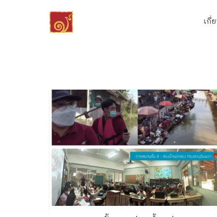
Skip
to
เกี่
content
Se
fo