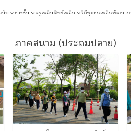
ยวกับ
ช่วงชั้น
ครูเพลิน
ศิษย์เพลิน
วิถีชุมชนเพลินพัฒนา
บ
arch
r:
ภาคสนาม (ประถมปลาย)