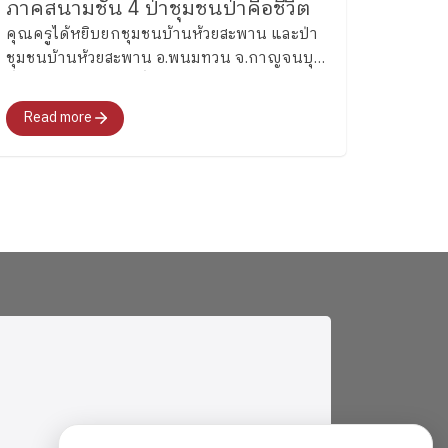
ภาคสนามชั้น 4 ป่าชุมชนป่าคือชีวิต
คุณครูได้หยิบยกชุมชนบ้านห้วยสะพาน และป่า
ชุมชนบ้านห้วยสะพาน อ.พนมทวน จ.กาญจนบุรี
ซึ่งเป็นแหล่งเรียนรู้ที่สะท้อนความเข้มแข็งใน
ด้านการดำรงชีวิตแบบองค์รวม
Read more