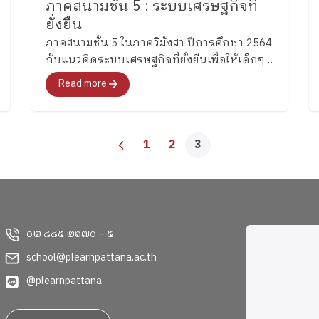
ภาคสนามชั้น 5 : ระบบเศรษฐกิจที่
ยั่งยืน
ภาคสนามชั้น 5 ในภาควิมังสา ปีการศึกษา 2564
กับแนวคิดระบบเศรษฐกิจที่ยั่งยืนเพื่อให้เด็กๆ
ได้เรียนรู้และเก็บข้อมูลที่เป็นประโยชน์ต่อการ
Read more
ทำโครงงานบูรณาการฐานวิจัย
1
2
3
๐๒ ๘๘๕ ๒๖๗๐ – ๕
school@plearnpattana.ac.th
@plearnpattana