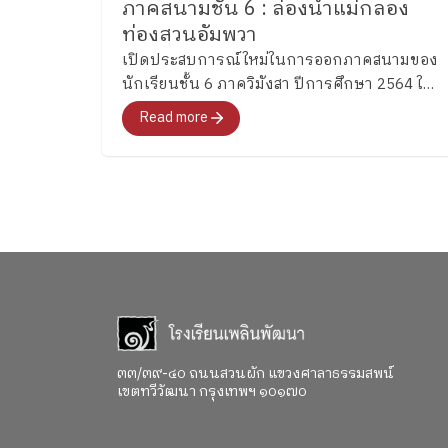
ภาคสนามชั้น 6 : ล่องน้ำแม่กลอง
ท่องสวนอัมพวา
เปิดประสบการณ์ใหม่ในการออกภาคสนามของ
นักเรียนชั้น 6 ภาควิมังสา ปีการศึกษา 2564 ใน
รูปแบบถ่ายทอดสดผ่าน ZOOM
Read more
๓๓/๓๙-๔๐ ถนนสวนผัก แขวงศาลาธรรมสพน์
เขตทวีวัฒนา กรุงเทพฯ ๑๐๑๗๐