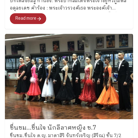
บทเพลงยิ้มสู้ ทำนอง: พระบาทสมเด็จพระเจ้าอยู่หัวภูมิพล
อดุลยเดช คำร้อง : พระเจ้าวรวงศ์เธอ พระองค์เจ้า
จักรพันธ์เพ็ญศิริ ขับร้อง/บรรเลง: นักเรียนช่วงชั้นที่ 2
Read more
โรงเรียนเพลินพัฒนา
ชื่นชม…ชื่นใจ นักลีลาศหญิง ช.7
ชื่นชม..ชื่นใจ ด.ญ. มาดาสิริ จันทร์เจริญ (สิรีณ) ชั้น 7/2