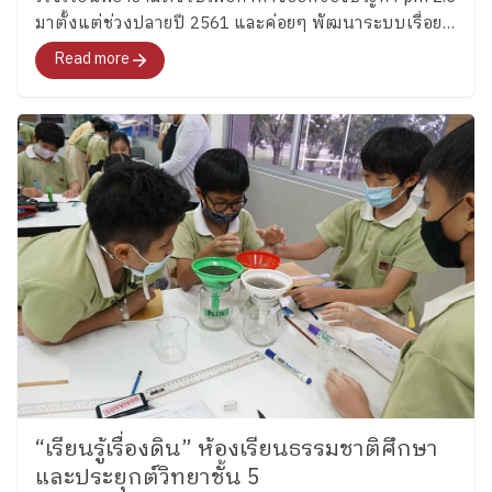
มาตั้งแต่ช่วงปลายปี 2561 และค่อยๆ พัฒนาระบบเรื่อย
มาโดยได้รับความร่วมมืออย่างดีจากองค์กรครอบครัว
Read more
เพลินพัฒนา
“เรียนรู้เรื่องดิน” ห้องเรียนธรรมชาติศึกษา
และประยุกต์วิทยาชั้น 5