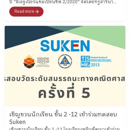
ปี "อีเอจูเนียร์แชมเปี้ยนชิพ 2/2020" จัดโดยทรูอารีนา
หัวหิน ... ขอชื่นชมในความมุ่งมั่นตั้งใจของ "น้องคุณ"
Read more
นะคะ
เชิญชวนนักเรียน ชั้น 2 -12 เข้าร่วมทดสอบ
Suken
เชิญชวนนักเรียน ชั้น 2 -12 โรงเรียนเพลินพัฒนาเข้าร่วม