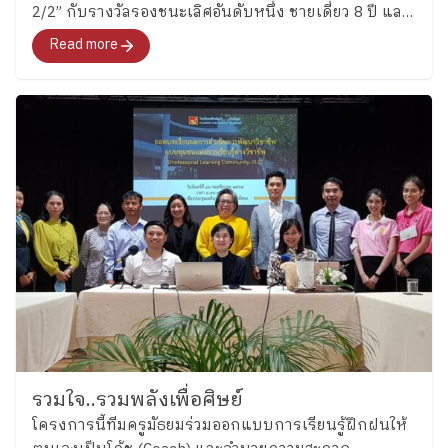
2/2” กับรางวัลรองชนะเลิศอันดับหนึ่ง ชายเดี่ยว 8 ปี และ
ชนะเลิศ ชายคู่ 8 ปี ในรายการ Schools Tennis
Read more
Tournament 2020
รวมใจ..รวมพลังเพื่อศิษย์
โครงการนี้ทีมครูมัธยมร่วมออกแบบการเรียนรู้ฝึกฝนให้