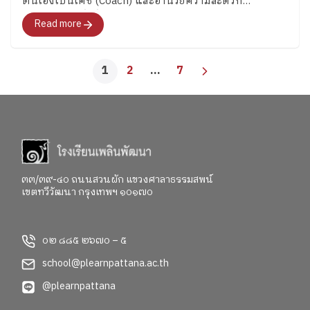
ตนเองเป็นโค้ช (Coach) และอำนวยความสะดวก
(Facilitator) สิ่งที่เป็นตัวช่วยของครูในการจัดการเรียนรู้
Read more
1
2
…
7
๓๓/๓๙-๔๐ ถนนสวนผัก แขวงศาลาธรรมสพน์
เขตทวีวัฒนา กรุงเทพฯ ๑๐๑๗๐
๐๒ ๘๘๕ ๒๖๗๐ – ๕
school@plearnpattana.ac.th
@plearnpattana