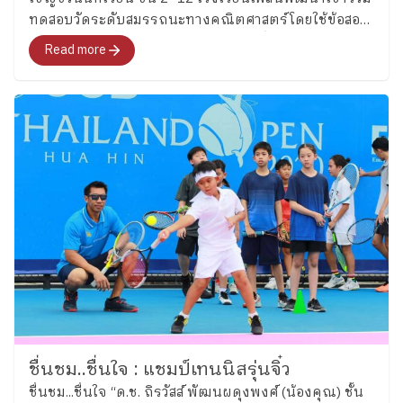
ทดสอบวัดระดับสมรรถนะทางคณิตศาสตร์โดยใช้ข้อสอบ
SUKEN (Sugaku Kentei) จากประเทศญี่ปุ่น
Read more
ชื่นชม..ชื่นใจ : แชมป์เทนนิสรุ่นจิ๋ว
ชื่นชม...ชื่นใจ “ด.ช. ถิรวัสส์ พัฒนผดุงพงศ์ (น้องคุณ) ชั้น