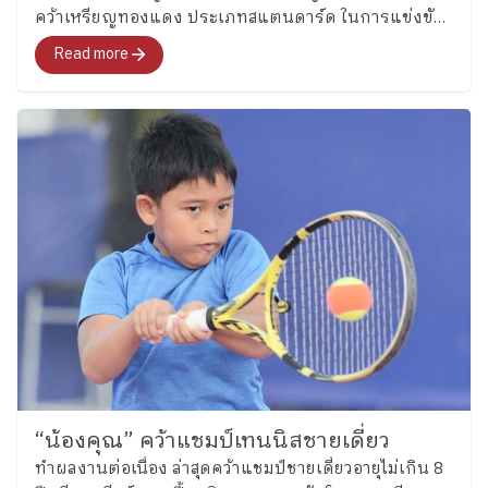
คว้าเหรียญทองแดง ประเภทสแตนดาร์ด ในการแข่งขัน
กีฬาลีลาศชิงชนะเลิศแห่งประเทศไทย
Read more
“น้องคุณ” คว้าแชมป์เทนนิสชายเดี่ยว
ทำผลงานต่อเนื่อง ล่าสุดคว้าแชมป์ชายเดี่ยวอายุไม่เกิน 8