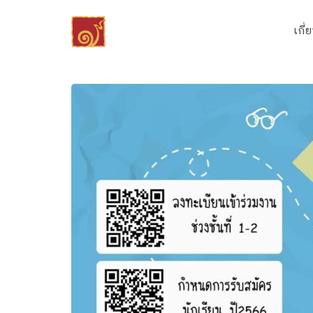
Skip
to
เกี่
content
Se
fo