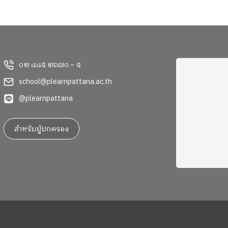
“น้องลูกแก้ว” เด็กหญิงแก้วกัลยาณ์ อุ่นเรือน
งาม นักเรียนชั้น 6 โรงเรียนเพลินพัฒนา
๐๒ ๘๘๕ ๒๖๗๐ – ๕
school@plearnpattana.ac.th
@plearnpattana
สำหรับผู้ปกครอง