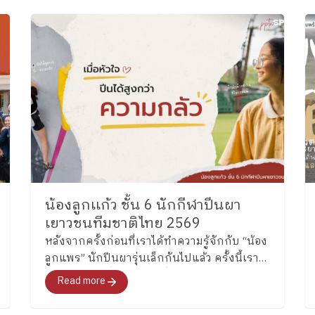
น้องลูกเเก้ว ชั้น 6 นักกีฬาปีนผา
เยาวชนทีมชาติไทย 2569
หลังจากครั้งก่อนที่เราได้ทำความรู้จักกับ “น้อง
ลูกแพร” นักปีนผารุ่นเล็กกันไปแล้ว ครั้งนี้เรา
จะพาไปรู้จักพี่สาวคนโต ซึ่งล่าสุดได้รับการคัด
Read more
เลือกเป็นหนึ่งในนักกีฬาปีนผาเยาวชนทีมชาติ
ไทย รุ่นอายุไม่เกิน 13 ปี ประเภท Boulder อย่าง