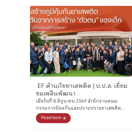
EF ต้านภัยยาเสพติด | ป.ป.ส. เยี่ยม
ชมเพลินพัฒนา
เมื่อวันที่ 8 มิถุนายน 2569 สำนักงานคณะ
กรรมการป้องกันและปราบปรามยาเสพติด
(ป.ป.ส.) ได้เข้าเยี่ยมชมและศึกษากระบวนการ
Read more
พัฒนาทักษะสมองเพื่อการจัดการชีวิต
(Executive Functions : EF) ของโรงเรียนเพลิน