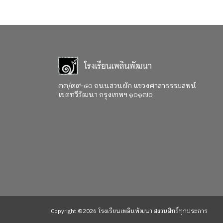
พัฒนา
๓๓/๓๙-๔๐ ถนนสวนผัก แขวงศาลาธรรมสพน์
เขตทวีวัฒนา กรุงเทพฯ ๑๐๑๗๐
Copyright ©2026 โรงเรียนเพลินพัฒนา สงวนสิทธิ์ทุกประการ