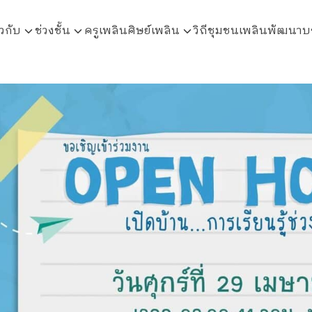
ยวกับ
ช่วงชั้น
ครูเพลิน
ศิษย์เพลิน
วิถีชุมชนเพลินพัฒนา
บ
arch
r: