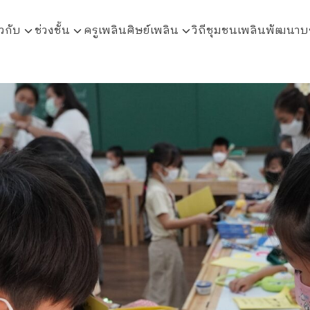
ยวกับ
ช่วงชั้น
ครูเพลิน
ศิษย์เพลิน
วิถีชุมชนเพลินพัฒนา
บ
arch
r: