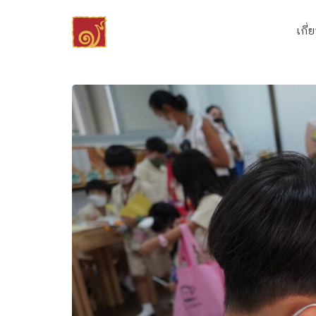
Skip
to
เกี่
content
Se
fo