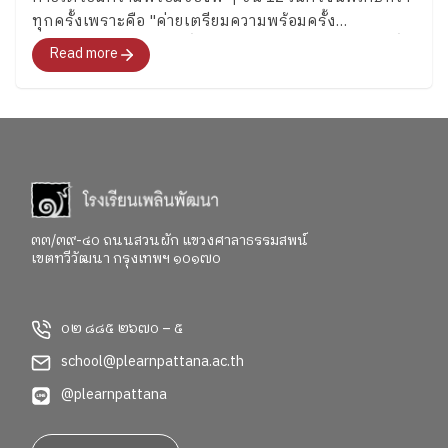
ทุกครั้งเพราะคือ "ค่ายเตรียมความพร้อมครั้ง
สุดท้าย"สำหรับอนาคตที่พวกเขากำลังจะก้าวไปเผชิญที่
Read more
จะพาทุกคนไปสำรวจอารมณ์ ความรู้สึก และค้นหาคำ
ตอบว่า อยากจะเป็นใครในอนาคต"
๓๓/๓๙-๔๐ ถนนสวนผัก แขวงศาลาธรรมสพน์
เขตทวีวัฒนา กรุงเทพฯ ๑๐๑๗๐
๐๒ ๘๘๕ ๒๖๗๐ – ๕
school@plearnpattana.ac.th
@plearnpattana