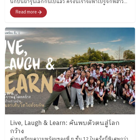
นักปีนผารุ่นเล็กกันไปแล้ว ครั้งนี้เราจะพาไปรู้จักพี่สาว
คนโต ซึ่งล่าสุดได้รับการคัดเลือกเป็นหนึ่งในนักกีฬาปีน
Read more
ผาเยาวชนทีมชาติไทย รุ่นอายุไม่เกิน 13 ปี ประเภท
Boulder อย่าง “น้องลูกแก้ว” เด็กหญิงแก้วกัลยาณ์ อุ่น
เรือนงาม นักเรียนชั้น 6 โรงเรียนเพลินพัฒนา
Live, Laugh & Learn: ค้นพบตัวตนสู่โลก
กว้าง
ค่ายเตรียมความพร้อมของพี่ ๆ ชั้น 12 ในครั้งนี้พิเศษกว่า