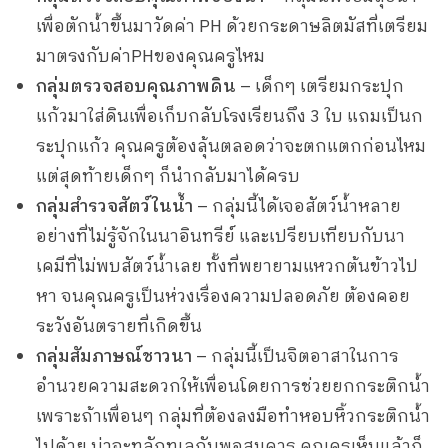
เพื่อตักน้ำขึ้นมาวัดค่า PH ด้วยกระดาษลิตมัสที่เตรียม
มาตรงกับค่าPHของคุณครูไหม
กลุ่มตรวจสอบคุณภาพดิน
– เด็กๆ เตรียมกระปุก
แก้วมาใส่ดินเพื่อเก็บกลับโรงเรียนถึง 3 ใบ แถมเป็นก
ระปุกแก้ว คุณครูต้องลุ้นตลอดว่าจะตกแตกก่อนไหม
แต่สุดท้ายเด็กๆ ก็นำกลับมาได้ครบ
กลุ่มสำรวจสัตว์ในน้ำ
– กลุ่มนี้ได้เจอสัตว์น้ำหลาย
อย่างที่ไม่รู้จักในนาอินทรีย์ และเปรียบเทียบกับนา
เคมีที่ไม่พบสัตว์น้ำเลย ทั้งที่พยายามแหวกต้นข้าวไป
หา จนคุณครูเป็นห่วงเรื่องความปลอดภัย ต้องคอย
ระวังอันตรายที่เกิดขึ้น
กลุ่มสัมภาษณ์ชาวนา
– กลุ่มนี้เป็นจิตอาสาในการ
อำนวยความสะดวกให้เพื่อนโดยการช่วยยกกระติกน้ำ
เพราะถ้าเพื่อนๆ กลุ่มที่ต้องลงมือทำหอบหิ้วกระติกน้ำ
ไปด้วย น่าจะทุลักทุเลกันพอสมควร คุณครูเห็นแล้วก็