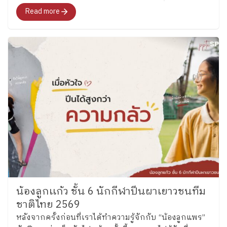
และศึกษากระบวนการพัฒนาทักษะสมองเพื่อการจัดการ
Read more
ชีวิต (Executive Functions : EF) ของโรงเรียนเพลิน
พัฒนา
น้องลูกเเก้ว ชั้น 6 นักกีฬาปีนผาเยาวชนทีม
ชาติไทย 2569
หลังจากครั้งก่อนที่เราได้ทำความรู้จักกับ “น้องลูกแพร”