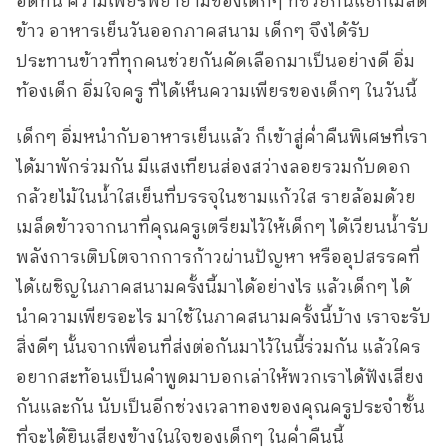
อดทน ความเพียรพยายามของเด็กๆ ที่ช่วยกันแยกเมล็ด
ข้าว อาหารเย็นวันออกภาคสนาม เด็กๆ จึงได้รับ
ประทานข้าวที่ทุกคนช่วยกันคัดเลือกมาเป็นอย่างดี อิ่ม
ท้องเด็ก อิ่มใจครู ที่ได้เห็นความเพียรของเด็กๆ ในวันนี้
เด็กๆ อิ่มหนำกับอาหารเย็นแล้ว ก็เข้าสู่ค่ำคืนพิเศษที่เรา
ได้มาพักร่วมกัน มีแสงเทียนส่องสว่างลอยรวมกับดอก
กล้วยไม้ในน้ำใสเย็นที่บรรจุในชามแก้วใส รายล้อมด้วย
เมล็ดข้าวจากนาที่คุณครูเตรียมไว้ให้เด็กๆ ได้เวียนน้ำรับ
พลังการเติบโตจากการก้าวผ่านปัญหา หรืออุปสรรคที่
ได้เผชิญในภาคสนามครั้งนี้มาได้อย่างไร แล้วเด็กๆ ได้
นำความเพียรอะไร มาใช้ในภาคสนามครั้งนี้บ้าง เราจะรับ
สิ่งดีๆ นั้นจากเพื่อนที่ส่งต่อกันมาไว้ในนี้ร่วมกัน แล้วใคร
อยากสะท้อนเป็นคำพูดมาบอกเล่าให้พวกเราได้ฟังเสียง
กันและกัน นับเป็นอีกช่วงเวลาทองของคุณครูประจำชั้น
ที่จะได้ยินเสียงข้างในใจของเด็กๆ ในค่ำคืนนี้