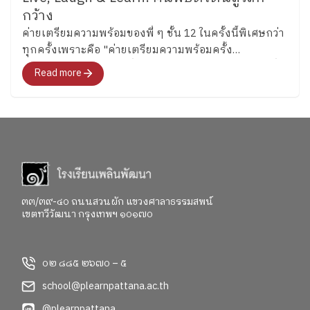
กว้าง
ค่ายเตรียมความพร้อมของพี่ ๆ ชั้น 12 ในครั้งนี้พิเศษกว่า
ทุกครั้งเพราะคือ "ค่ายเตรียมความพร้อมครั้ง
สุดท้าย"สำหรับอนาคตที่พวกเขากำลังจะก้าวไปเผชิญที่
Read more
จะพาทุกคนไปสำรวจอารมณ์ ความรู้สึก และค้นหาคำ
ตอบว่า อยากจะเป็นใครในอนาคต"
๓๓/๓๙-๔๐ ถนนสวนผัก แขวงศาลาธรรมสพน์
เขตทวีวัฒนา กรุงเทพฯ ๑๐๑๗๐
๐๒ ๘๘๕ ๒๖๗๐ – ๕
school@plearnpattana.ac.th
@plearnpattana