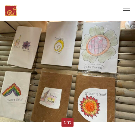
Skip
to
content
Search
for:
ข่าว