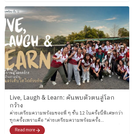
Boulder อย่าง “น้องลูกแก้ว” เด็กหญิงแก้วกัลยาณ์ อุ่น
เรือนงาม นักเรียนชั้น 6 โรงเรียนเพลินพัฒนา
Live, Laugh & Learn: ค้นพบตัวตนสู่โลก
กว้าง
ค่ายเตรียมความพร้อมของพี่ ๆ ชั้น 12 ในครั้งนี้พิเศษกว่า
ทุกครั้งเพราะคือ "ค่ายเตรียมความพร้อมครั้ง
สุดท้าย"สำหรับอนาคตที่พวกเขากำลังจะก้าวไปเผชิญที่
Read more