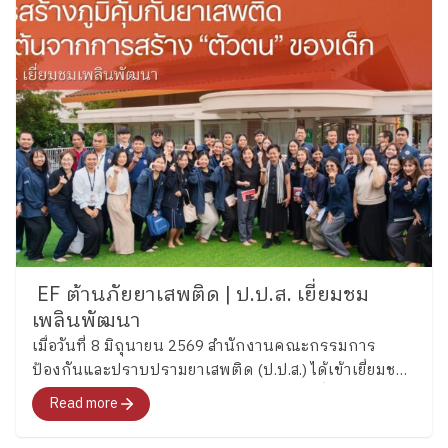
EF ต้านภัยยาเสพติด | ป.ป.ส. เยี่ยมชม
เพลินพัฒนา
เมื่อวันที่ 8 มิถุนายน 2569 สำนักงานคณะกรรมการ
ป้องกันและปราบปรามยาเสพติด (ป.ป.ส.) ได้เข้าเยี่ยมชม
และศึกษากระบวนการพัฒนาทักษะสมองเพื่อการจัดการ
Read more
ชีวิต (Executive Functions : EF) ของโรงเรียนเพลิน
พัฒนา