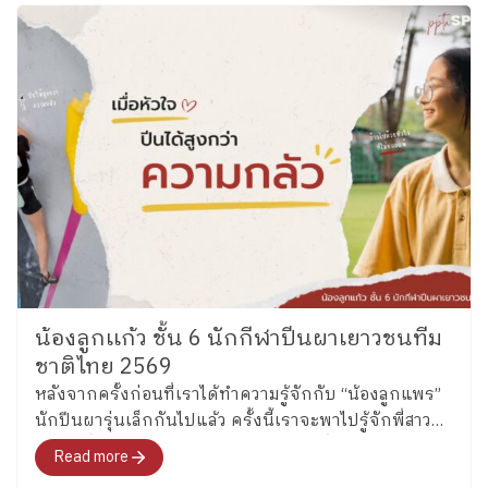
น้องลูกเเก้ว ชั้น 6 นักกีฬาปีนผาเยาวชนทีม
ชาติไทย 2569
หลังจากครั้งก่อนที่เราได้ทำความรู้จักกับ “น้องลูกแพร”
นักปีนผารุ่นเล็กกันไปแล้ว ครั้งนี้เราจะพาไปรู้จักพี่สาว
คนโต ซึ่งล่าสุดได้รับการคัดเลือกเป็นหนึ่งในนักกีฬาปีน
Read more
ผาเยาวชนทีมชาติไทย รุ่นอายุไม่เกิน 13 ปี ประเภท