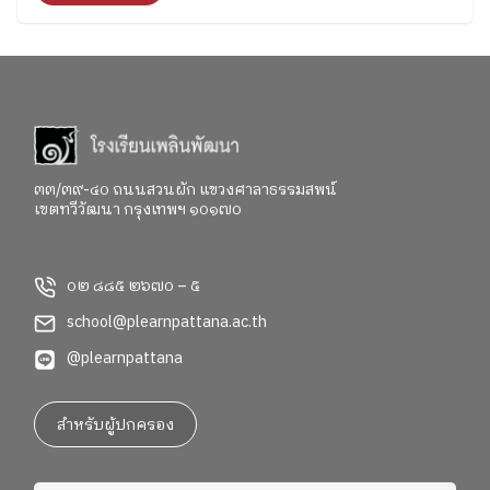
จะพาทุกคนไปสำรวจอารมณ์ ความรู้สึก และค้นหาคำ
ตอบว่า อยากจะเป็นใครในอนาคต"
๓๓/๓๙-๔๐ ถนนสวนผัก แขวงศาลาธรรมสพน์
เขตทวีวัฒนา กรุงเทพฯ ๑๐๑๗๐
๐๒ ๘๘๕ ๒๖๗๐ – ๕
school@plearnpattana.ac.th
@plearnpattana
สำหรับผู้ปกครอง