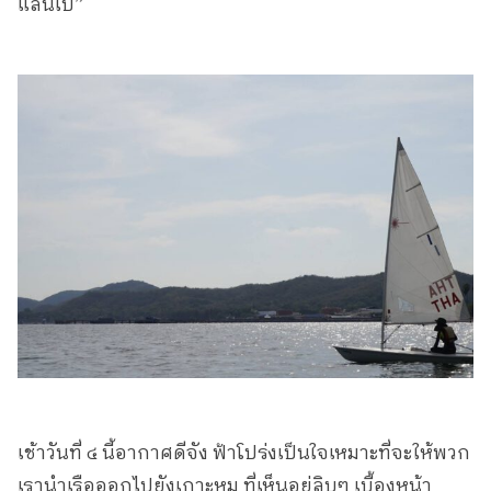
แล่นใบ”
เช้าวันที่ ๔ นี้อากาศดีจัง ฟ้าโปร่งเป็นใจเหมาะที่จะให้พวก
เรานำเรือออกไปยังเกาะหมู ที่เห็นอยู่ลิบๆ เบื้องหน้า