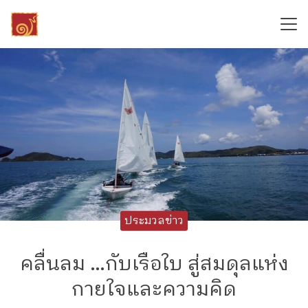
Skip
to
content
Search
for:
ประมวลข่าว
คลื่นลม …กับเรือใบ สู่สมดุลแห่ง
กายใจและความคิด