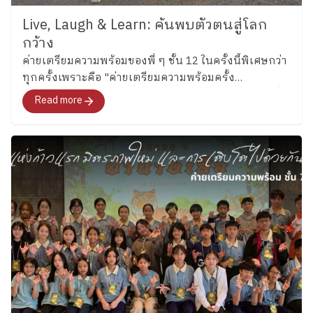
Live, Laugh & Learn: ค้นพบตัวตนสู่โลก
กว้าง
ค่ายเตรียมความพร้อมของพี่ ๆ ชั้น 12 ในครั้งนี้พิเศษกว่า
ทุกครั้งเพราะคือ "ค่ายเตรียมความพร้อมครั้ง
สุดท้าย"สำหรับอนาคตที่พวกเขากำลังจะก้าวไปเผชิญที่
Read more
จะพาทุกคนไปสำรวจอารมณ์ ความรู้สึก และค้นหาคำ
ตอบว่า อยากจะเป็นใครในอนาคต"