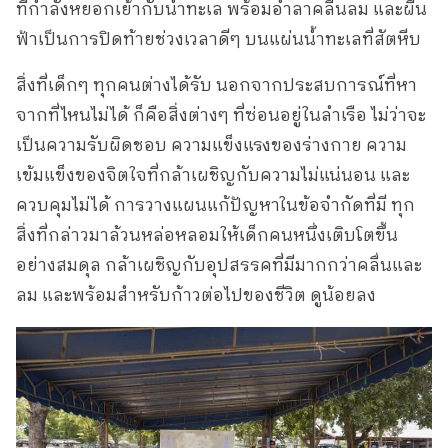
ที่กำลังหยอกเย้ากับน้ำทะเล พร้อมอำลาคลื่นลม และผืน
ฟ้าเป็นการปิดท้ายช่วงเวลาดีๆ บนแผ่นน้ำทะเลที่สัตหีบ
สิ่งที่เด็กๆ ทุกคนต่างได้รับ นอกจากประสบการณ์ที่หา
จากที่ไหนไม่ได้ ก็คือสิ่งต่างๆ ที่ซ่อนอยู่ในลำเรือ ไม่ว่าจะ
เป็นความรับผิดชอบ ความแข็งแรงของร่างกาย ความ
เข้มแข็งของจิตใจที่กล้าเผชิญกับความไม่แน่นอน และ
ควบคุมไม่ได้ การวางแผนแก้ปัญหาในข้อจำกัดที่มี ทุก
สิ่งที่กล่าวมาล้วนหล่อหลอมให้เด็กคนหนึ่งเติบโตขึ้น
อย่างสมดุล กล้าเผชิญกับอุปสรรคที่มีมากกว่าคลื่นและ
ลม และพร้อมสำหรับก้าวต่อไปของชีวิต ดูน้อยลง