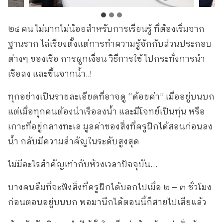
๒๔ คน ไม่มากไม่น้อยสำหรับการเรียนรู้ ที่ต้องเริ่มจาก
ฐานราก ไล่เรียงตั้งแต่การทำความรู้จักกับส่วนประกอบ
ต่างๆ ของเรือ การผูกเงื่อน วิธีการใช้ ไปกระทั่งการนำ
เรือลง และขึ้นจากน้ำ..!
ทุกอย่างเป็นรายละเอียดที่อาจดู “ด้อยค่า” เมื่ออยู่บนบก
แต่เมื่อทุกคนต้องนำเรือลงน้ำ และมีโจทย์เป็นทุ่น หรือ
เกาะที่อยู่กลางทะเล มูลค่าของสิ่งที่ครูฝึกได้สอนก่อนลง
น้ำ กลับมีความสำคัญในระดับสูงสุด
ไม่มีอะไรสำคัญเท่ากับห้วงเวลาปัจจุบัน…
บางคนลืมที่จะฟังสิ่งที่ครูฝึกได้บอกไปเมื่อ ๒ – ๓ ชั่วโมง
ก่อนตอนอยู่บนบก พอมานึกได้ตอนนี้ก็สายไปเสียแล้ว