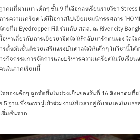
าคมที่ผ่านมา เด็กๆ ชั้น 9 ที่เลือกลงเรียนรายวิชา Stre
ัดการความเครียด ได้มีโอกาสไปเยี่ยมชมนิทรรศการ ‘H
ัดโดยทีม Eyedropper Fill ร่วมกับ สสส. ณ River city Bangk
นื้อหาเกี่ยวกับการเยียวยาจิตใจ ให้กลับมารักตนเอง ใส่ใจ
รตั้งต้นชั้นดีช่วยเสริมแรงบันดาลใจให้เด็กๆ ในวิชานี้ได้ต
งกิจกรรมการจัดการและบริหารความเครียดในวัยเรียนแก
คนในภาคเรียนนี้
จของเด็กๆ ถูกจัดขึ้นในช่วงเย็นของวันที่ 16 สิงหาคมที่
5 ฐาน ซึ่งจะพาผู้เข้าร่วมงานใช้เวลาอยู่กับตนเองในบร
 เริ่มต้นจาก