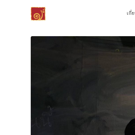
Skip
to
เกี่
content
Se
fo