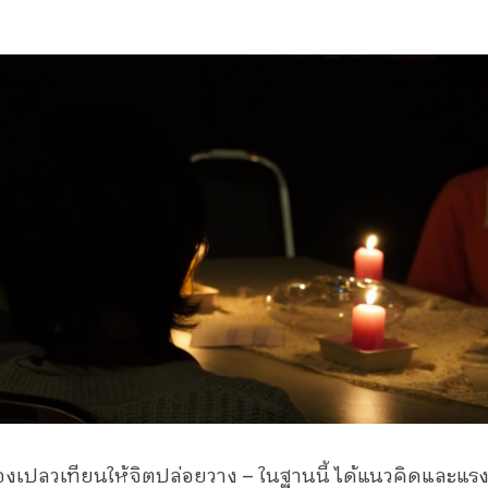
มองเปลวเทียนให้จิตปล่อยวาง – ในฐานนี้ ได้แนวคิดและแ