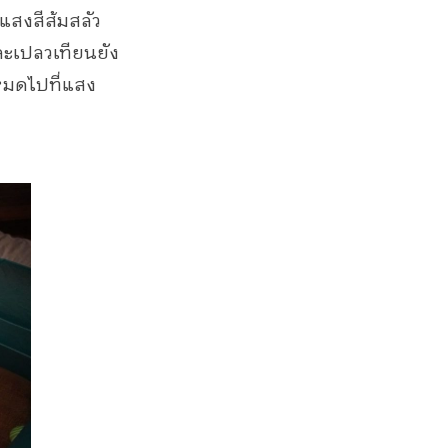
แสงสีส้มสลัว
ละเปลวเทียนยัง
หมดไปที่แสง