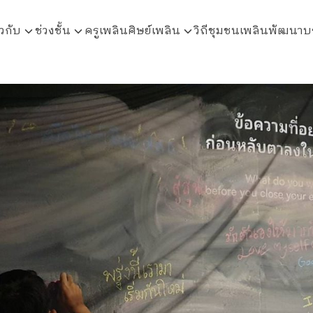
ยวกับ
ช่วงชั้น
ครูเพลิน
ศิษย์เพลิน
วิถีชุมชนเพลินพัฒนา
บ
arch
r: