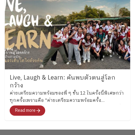
Live, Laugh & Learn: ค้นพบตัวตนสู่โลก
กว้าง
ค่ายเตรียมความพร้อมของพี่ ๆ ชั้น 12 ในครั้งนี้พิเศษกว่า
ทุกครั้งเพราะคือ "ค่ายเตรียมความพร้อมครั้ง
สุดท้าย"สำหรับอนาคตที่พวกเขากำลังจะก้าวไปเผชิญที่
Read more
จะพาทุกคนไปสำรวจอารมณ์ ความรู้สึก และค้นหาคำ
ตอบว่า อยากจะเป็นใครในอนาคต"