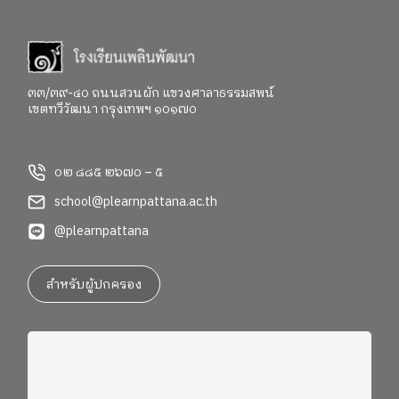
๓๓/๓๙-๔๐ ถนนสวนผัก แขวงศาลาธรรมสพน์
เขตทวีวัฒนา กรุงเทพฯ ๑๐๑๗๐
๐๒ ๘๘๕ ๒๖๗๐ – ๕
school@plearnpattana.ac.th
@plearnpattana
สำหรับผู้ปกครอง