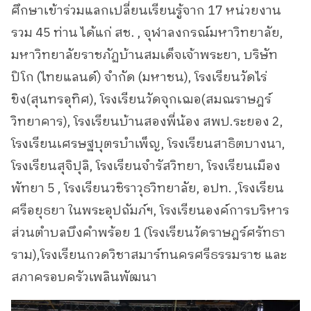
ศึกษาเข้าร่วมแลกเปลี่ยนเรียนรู้จาก 17 หน่วยงาน
รวม 45 ท่าน ได้แก่ สช. , จุฬาลงกรณ์มหาวิทยาลัย,
มหาวิทยาลัยราชภัฏบ้านสมเด็จเจ้าพระยา, บริษัท
ปิโก (ไทยแลนด์) จำกัด (มหาชน), โรงเรียนวัดไร่
ขิง(สุนทรอุทิศ), โรงเรียนวัดจุกเฌอ(สมณราษฎร์
วิทยาคาร), โรงเรียนบ้านสองพี่น้อง สพป.ระยอง 2,
โรงเรียนเศรษฐบุตรบำเพ็ญ, โรงเรียนสาธิตบางนา,
โรงเรียนสุจิปุลิ, โรงเรียนจำรัสวิทยา, โรงเรียนเมือง
พัทยา 5 , โรงเรียนวชิราวุธวิทยาลัย, อปท. ,โรงเรียน
ศรีอยุธยา ในพระอุปถัมภ์ฯ, โรงเรียนองค์การบริหาร
ส่วนตำบลบึงคำพร้อย 1 (โรงเรียนวัดราษฎร์ศรัทธา
ราม),โรงเรียนกวดวิชาสมาร์ทนครศรีธรรมราช และ
สภาครอบครัวเพลินพัฒนา