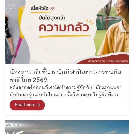
น้องลูกเเก้ว ชั้น 6 นักกีฬาปีนผาเยาวชนทีม
ชาติไทย 2569
หลังจากครั้งก่อนที่เราได้ทำความรู้จักกับ “น้องลูกแพร”
นักปีนผารุ่นเล็กกันไปแล้ว ครั้งนี้เราจะพาไปรู้จักพี่สาว
คนโต ซึ่งล่าสุดได้รับการคัดเลือกเป็นหนึ่งในนักกีฬาปีน
Read more
ผาเยาวชนทีมชาติไทย รุ่นอายุไม่เกิน 13 ปี ประเภท
Boulder อย่าง “น้องลูกแก้ว” เด็กหญิงแก้วกัลยาณ์ อุ่น
เรือนงาม นักเรียนชั้น 6 โรงเรียนเพลินพัฒนา