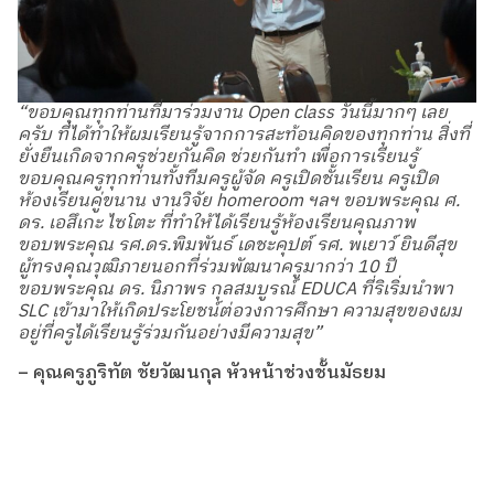
“ขอบคุณทุกท่านที่มาร่วมงาน Open class วันนี้มากๆ เลย
ครับ ที่ได้ทำให้ผมเรียนรู้จากการสะท้อนคิดของทุกท่าน สิ่งที่
ยั่งยืนเกิดจากครูช่วยกันคิด ช่วยกันทำ เพื่อการเรียนรู้
ขอบคุณครูทุกท่านทั้งทีมครูผู้จัด ครูเปิดชั้นเรียน ครูเปิด
ห้องเรียนคู่ขนาน งานวิจัย homeroom ฯลฯ ขอบพระคุณ ศ.
ดร. เอสึเกะ ไซโตะ ที่ทำให้ได้เรียนรู้ห้องเรียนคุณภาพ
ขอบพระคุณ รศ.ดร.พิมพันธ์ เดชะคุปต์ รศ. พเยาว์ ยินดีสุข
ผู้ทรงคุณวุฒิภายนอกที่ร่วมพัฒนาครูมากว่า 10 ปี
ขอบพระคุณ ดร. นิภาพร กุลสมบูรณ์ EDUCA ที่ริเริ่มนำพา
SLC เข้ามาให้เกิดประโยชน์ต่อวงการศึกษา ความสุขของผม
อยู่ที่ครูได้เรียนรู้ร่วมกันอย่างมีความสุข”
– คุณครูภูริทัต ชัยวัฒนกุล หัวหน้าช่วงชั้นมัธยม