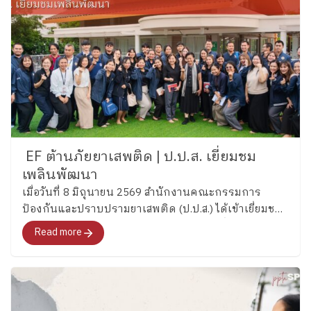
EF ต้านภัยยาเสพติด | ป.ป.ส. เยี่ยมชม
เพลินพัฒนา
เมื่อวันที่ 8 มิถุนายน 2569 สำนักงานคณะกรรมการ
ป้องกันและปราบปรามยาเสพติด (ป.ป.ส.) ได้เข้าเยี่ยมชม
และศึกษากระบวนการพัฒนาทักษะสมองเพื่อการจัดการ
Read more
ชีวิต (Executive Functions : EF) ของโรงเรียนเพลิน
พัฒนา