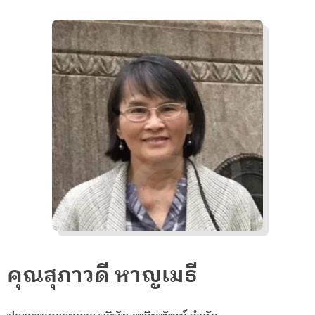
คุณสุภาวดี หาญเมธี