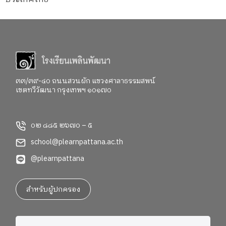
๓๓/๓๙-๔๐ ถนนสวนผัก แขวงศาลาธรรมสพน์
เขตทวีวัฒนา กรุงเทพฯ ๑๐๑๗๐
๐๒ ๘๘๕ ๒๖๗๐ – ๕
school@plearnpattana.ac.th
@plearnpattana
สำหรับผู้ปกครอง