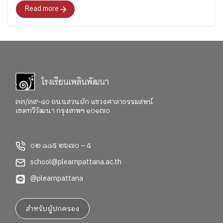
Read more
๓๓/๓๙-๔๐ ถนนสวนผัก แขวงศาลาธรรมสพน์
เขตทวีวัฒนา กรุงเทพฯ ๑๐๑๗๐
๐๒ ๘๘๕ ๒๖๗๐ – ๕
school@plearnpattana.ac.th
@plearnpattana
สำหรับผู้ปกครอง