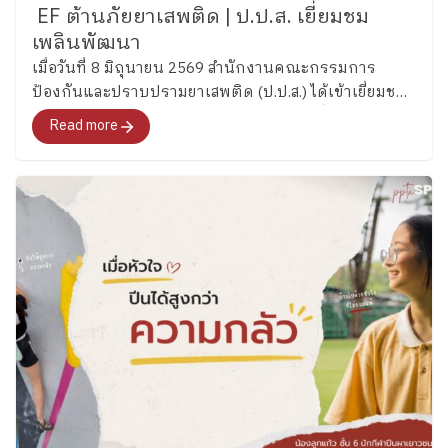
EF ต้านภัยยาเสพติด | ป.ป.ส. เยี่ยมชม
เพลินพัฒนา
เมื่อวันที่ 8 มิถุนายน 2569 สำนักงานคณะกรรมการ
ป้องกันและปราบปรามยาเสพติด (ป.ป.ส.) ได้เข้าเยี่ยมชม
และศึกษากระบวนการพัฒนาทักษะสมองเพื่อการจัดการ
Read more
ชีวิต (Executive Functions : EF) ของโรงเรียนเพลิน
พัฒนา