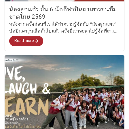
น้องลูกเเก้ว ชั้น 6 นักกีฬาปีนผาเยาวชนทีม
ชาติไทย 2569
หลังจากครั้งก่อนที่เราได้ทำความรู้จักกับ “น้องลูกแพร”
นักปีนผารุ่นเล็กกันไปแล้ว ครั้งนี้เราจะพาไปรู้จักพี่สาว
คนโต ซึ่งล่าสุดได้รับการคัดเลือกเป็นหนึ่งในนักกีฬาปีน
Read more
ผาเยาวชนทีมชาติไทย รุ่นอายุไม่เกิน 13 ปี ประเภท
Boulder อย่าง “น้องลูกแก้ว” เด็กหญิงแก้วกัลยาณ์ อุ่น
เรือนงาม นักเรียนชั้น 6 โรงเรียนเพลินพัฒนา