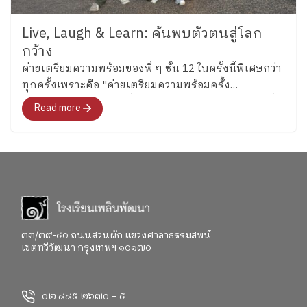
Live, Laugh & Learn: ค้นพบตัวตนสู่โลก
กว้าง
ค่ายเตรียมความพร้อมของพี่ ๆ ชั้น 12 ในครั้งนี้พิเศษกว่า
ทุกครั้งเพราะคือ "ค่ายเตรียมความพร้อมครั้ง
สุดท้าย"สำหรับอนาคตที่พวกเขากำลังจะก้าวไปเผชิญที่
Read more
จะพาทุกคนไปสำรวจอารมณ์ ความรู้สึก และค้นหาคำ
ตอบว่า อยากจะเป็นใครในอนาคต"
๓๓/๓๙-๔๐ ถนนสวนผัก แขวงศาลาธรรมสพน์
เขตทวีวัฒนา กรุงเทพฯ ๑๐๑๗๐
๐๒ ๘๘๕ ๒๖๗๐ – ๕