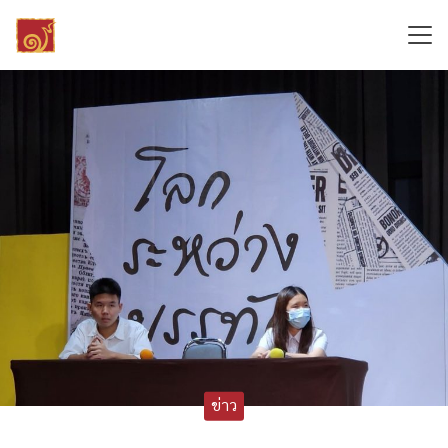
Skip
to
content
Search
for:
ข่าว