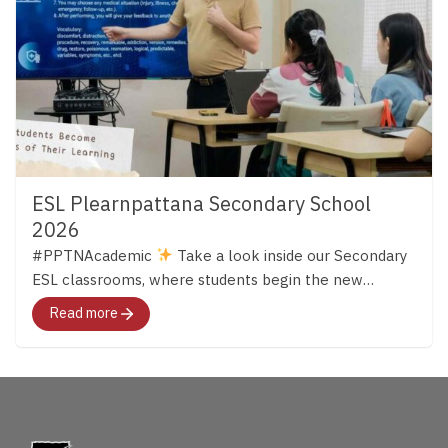
ESL Plearnpattana Secondary School
2026
#PPTNAcademic
Take a look inside our Secondary
ESL classrooms, where students begin the new
semester by “setting their own learning goals” and
Read more
“taking ownership of their learning”. Alongside
developing English through critical thinking,
collaboration, and self-responsibility. Step by step,
they are learning to become independent learners
who can use English as a tool to explore the world