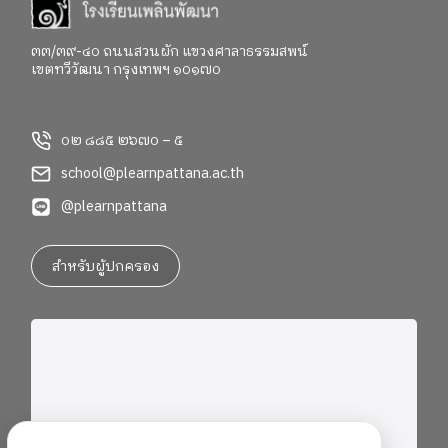
and create opportunities for their future. ●●●
Learning English as a Plearnpattana Secondary
Student The heart of Secondary ESL is a simple belief:
๓๓/๓๙-๔๐ ถนนสวนผัก แขวงศาลาธรรมสพน์
เขตทวีวัฒนา กรุงเทพฯ ๑๐๑๗๐
students are the owners of their learning. While
developing English proficiency remains an important
goal, we also encourage students to take
๐๒ ๘๘๕ ๒๖๗๐ – ๕
responsibility for their learning, work toward personal
goals, and grow alongside others within a learning
school@plearnpattana.ac.th
community. To support different learning needs,
@plearnpattana
students are grouped according to their English
proficiency levels. This allows teachers to design
suitable learning experiences while providing support
สำหรับผู้ปกครอง
where it is needed most. In the classroom, students
are encouraged to think, discuss, collaborate, and
construct knowledge together, while teachers guide
and support the learning process as facilitators.
Beginning the Semester with Goals During the first
weeks of school, students explored course
expectations, assessment methods, and learning