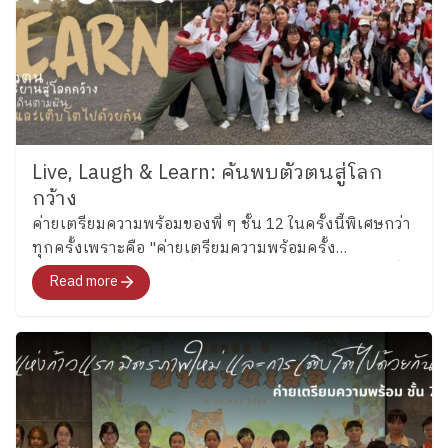
Live, Laugh & Learn: ค้นพบตัวตนสู่โลก
กว้าง
ค่ายเตรียมความพร้อมของพี่ ๆ ชั้น 12 ในครั้งนี้พิเศษกว่า
ทุกครั้งเพราะคือ "ค่ายเตรียมความพร้อมครั้ง
สุดท้าย"สำหรับอนาคตที่พวกเขากำลังจะก้าวไปเผชิญที่
Read more
จะพาทุกคนไปสำรวจอารมณ์ ความรู้สึก และค้นหาคำ
ตอบว่า อยากจะเป็นใครในอนาคต"