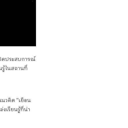
อเปิดประสบการณ์
รู้ในสถานที่
แนวคิด “เยือน
รียนรู้ที่น่า