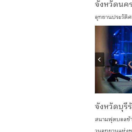
จังหวัดนค
อุทยานประวัติ
จังหวัดบุรีร
สนามฟุตบอลช้า
วนอุทยานแห่งช