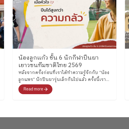
น้องลูกเเก้ว ชั้น 6 นักกีฬาปีนผา
เยาวชนทีมชาติไทย 2569
หลังจากครั้งก่อนที่เราได้ทำความรู้จักกับ “น้อง
ลูกแพร” นักปีนผารุ่นเล็กกันไปแล้ว ครั้งนี้เรา
จะพาไปรู้จักพี่สาวคนโต ซึ่งล่าสุดได้รับการคัด
Read more
เลือกเป็นหนึ่งในนักกีฬาปีนผาเยาวชนทีมชาติ
ไทย รุ่นอายุไม่เกิน 13 ปี ประเภท Boulder อย่าง
“น้องลูกแก้ว” เด็กหญิงแก้วกัลยาณ์ อุ่นเรือน
งาม นักเรียนชั้น 6 โรงเรียนเพลินพัฒนา