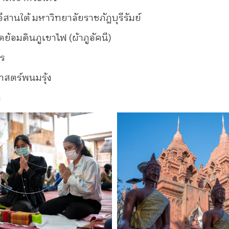
สานใต้ มหาวิทยาลัยราชภัฏบุรีรัมย์
มัดย้อมดินภูเขาไฟ (ผ้าภูอัคนี)
าร
าสตร์พนมรุ้ง
ำ