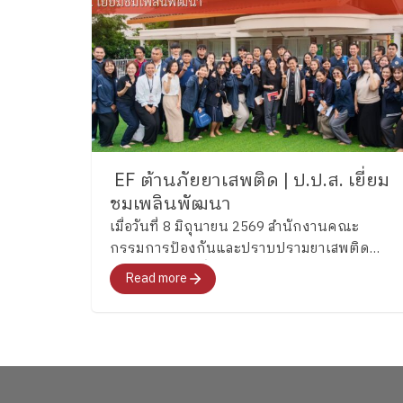
EF ต้านภัยยาเสพติด | ป.ป.ส. เยี่ยม
ชมเพลินพัฒนา
เมื่อวันที่ 8 มิถุนายน 2569 สำนักงานคณะ
กรรมการป้องกันและปราบปรามยาเสพติด
(ป.ป.ส.) ได้เข้าเยี่ยมชมและศึกษากระบวนการ
Read more
พัฒนาทักษะสมองเพื่อการจัดการชีวิต
(Executive Functions : EF) ของโรงเรียนเพลิน
พัฒนา