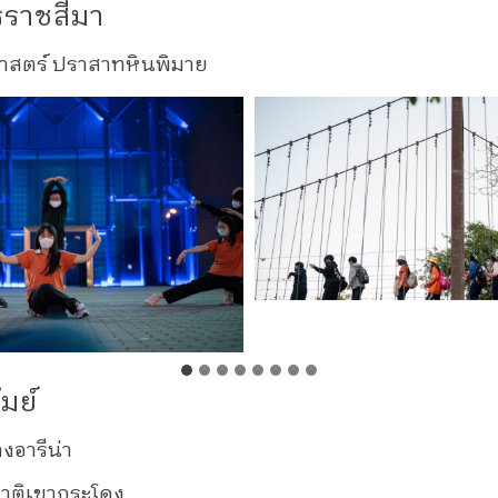
รราชสีมา
ศาสตร์ ปราสาทหินพิมาย
ัมย์
งอารีน่า
าติเขากระโดง