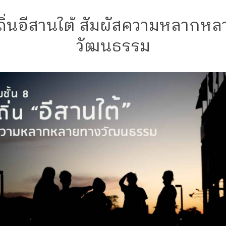
ถิ่นอีสานใต้ สัมผัสความหลากห
วัฒนธรรม