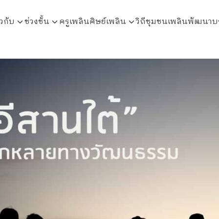
ยวกับ
ช่วงชั้น
ครูเพลิน
ศิษย์เพลิน
วิถีชุมชนเพลินพัฒนา
บ
arch
r: