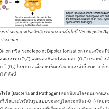
ารทำงานและประสิทธิภาพของเทคโนโลยี
Needlepoint Bip
rtscenter
-ion หรือ Needlepoint Bipolar Ionization โดยเครื่อง P
+
–
ไอออนบวก (O
) และออกซิเจนไอออนลบ (O
) หลายล้า
2
2
าติ (O
) ในอากาศเมื่อออกซิเจนไอออนเหล่านี้กระจายตั
2
้ ดังนี้
ะไวรัส (Bacteria and Pathogen)
ออกซิเจนไอออนบวกและ
คทีเรียและไวรัสในรูปแบบของหมู่ไฮดรอกซิล (-OH) โดยหมู