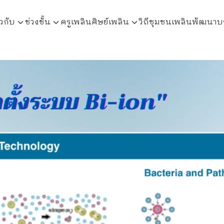
ยวกับ
ช่วงชั้น
ครูเพลิน
ศิษย์เพลิน
วิถีชุมชนเพลินพัฒนา
บ
arch
r: