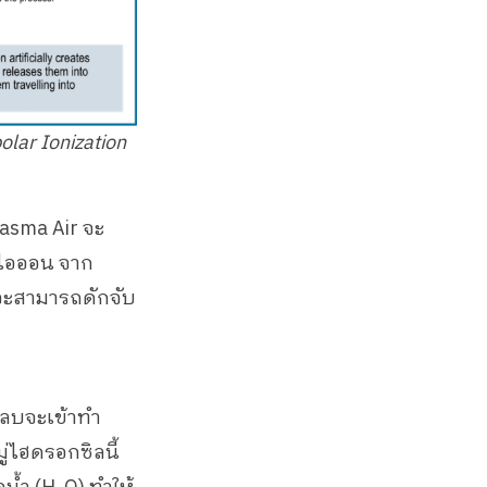
olar Ionization
lasma Air จะ
นไอออน จาก
วจะสามารถดักจับ
ลบจะเข้าทำ
่ไฮดรอกซิลนี้