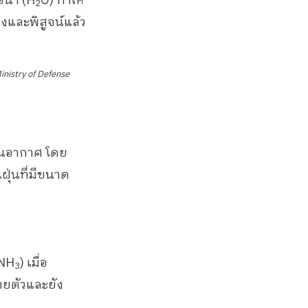
น้ำ (H
O) ทำให้
2
รองและพิสูจน์แล้ว
inistry of Defense
ในอากาศ โดย
ุ่นที่มีขนาด
(NH
) เมื่อ
3
ายตัวและยัง