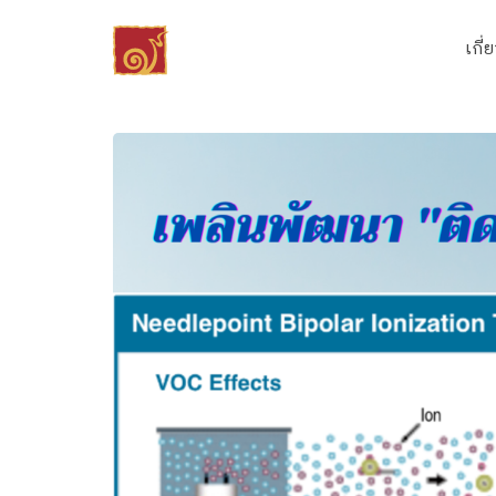
Skip
to
เกี่
content
Se
fo