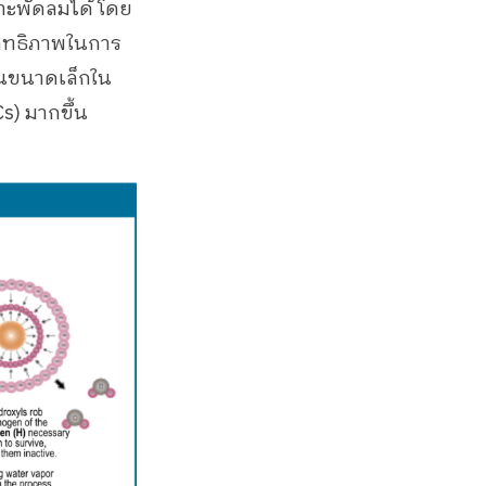
พาะพัดลมได้ โดย
สิทธิภาพในการ
่นขนาดเล็กใน
s) มากขึ้น