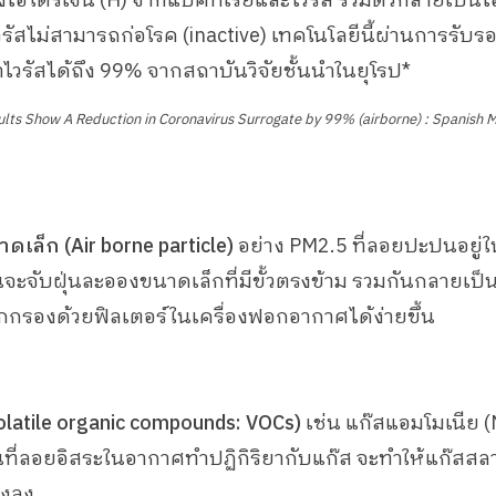
ไฮโดรเจน (H) จากแบคทีเรียและไวรัส รวมตัวกลายเป็นไอ
สไม่สามารถก่อโรค (inactive) ​​​​​​​เทคโนโลยีนี้ผ่านการรับ
าไวรัสได้ถึง 99% จากสถาบันวิจัยชั้นนำในยุโรป*
ults Show A Reduction in Coronavirus Surrogate by 99% (airborne) : Spanish M
ดเล็ก (Air borne particle)
อย่าง PM2.5 ที่ลอยปะปนอยู่
ะจับฝุ่นละอองขนาดเล็กที่มีขั้วตรงข้าม รวมกันกลายเป็นฝ
ถูกกรองด้วยฟิลเตอร์ในเครื่องฟอกอากาศได้ง่ายขึ้น
olatile organic compounds: VOCs)
เช่น แก๊สแอมโมเนีย 
ี่ลอยอิสระในอากาศทำปฏิกิริยากับแก๊ส จะทำให้แก๊สสล
างลง