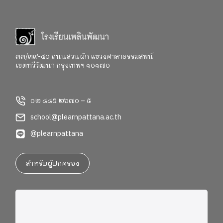
๓๓/๓๙-๔๐ ถนนสวนผัก แขวงศาลาธรรมสพน์
เขตทวีวัฒนา กรุงเทพฯ ๑๐๑๗๐
๐๒ ๘๘๕ ๒๖๗๐ – ๕
school@plearnpattana.ac.th
@plearnpattana
สำหรับผู้ปกครอง