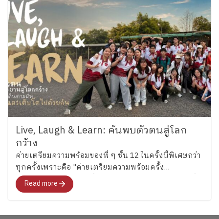
Live, Laugh & Learn: ค้นพบตัวตนสู่โลก
กว้าง
ค่ายเตรียมความพร้อมของพี่ ๆ ชั้น 12 ในครั้งนี้พิเศษกว่า
ทุกครั้งเพราะคือ "ค่ายเตรียมความพร้อมครั้ง
สุดท้าย"สำหรับอนาคตที่พวกเขากำลังจะก้าวไปเผชิญที่
Read more
จะพาทุกคนไปสำรวจอารมณ์ ความรู้สึก และค้นหาคำ
ตอบว่า อยากจะเป็นใครในอนาคต"