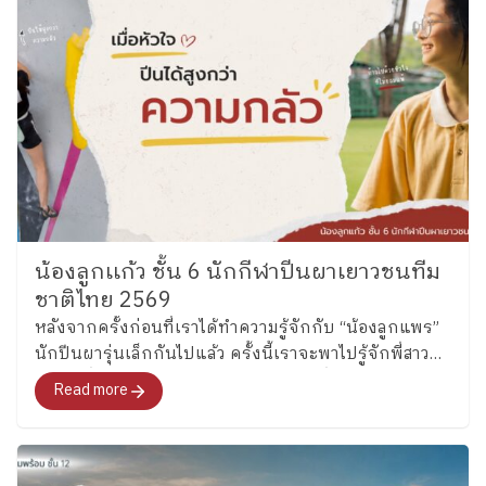
น้องลูกเเก้ว ชั้น 6 นักกีฬาปีนผาเยาวชนทีม
ชาติไทย 2569
หลังจากครั้งก่อนที่เราได้ทำความรู้จักกับ “น้องลูกแพร”
นักปีนผารุ่นเล็กกันไปแล้ว ครั้งนี้เราจะพาไปรู้จักพี่สาว
คนโต ซึ่งล่าสุดได้รับการคัดเลือกเป็นหนึ่งในนักกีฬาปีน
Read more
ผาเยาวชนทีมชาติไทย รุ่นอายุไม่เกิน 13 ปี ประเภท
Boulder อย่าง “น้องลูกแก้ว” เด็กหญิงแก้วกัลยาณ์ อุ่น
เรือนงาม นักเรียนชั้น 6 โรงเรียนเพลินพัฒนา