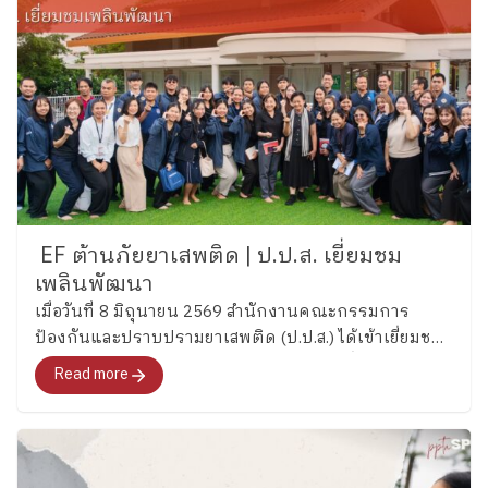
EF ต้านภัยยาเสพติด | ป.ป.ส. เยี่ยมชม
เพลินพัฒนา
เมื่อวันที่ 8 มิถุนายน 2569 สำนักงานคณะกรรมการ
ป้องกันและปราบปรามยาเสพติด (ป.ป.ส.) ได้เข้าเยี่ยมชม
และศึกษากระบวนการพัฒนาทักษะสมองเพื่อการจัดการ
Read more
ชีวิต (Executive Functions : EF) ของโรงเรียนเพลิน
พัฒนา