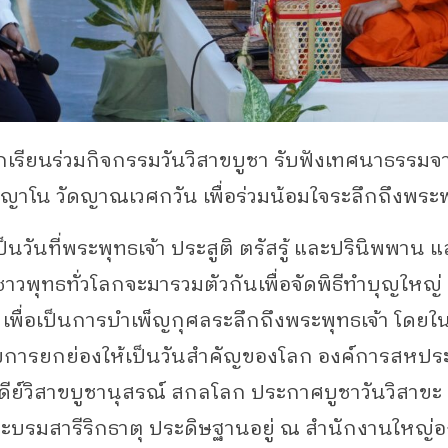
เรียนร่วมกิจกรรมวันวิสาขบูชา รับฟังเทศนาธรรม
ฐิตญาโน วัดญาณเวศกวัน เพื่อร่วมน้อมใจระลึกถึงพระ
ป็นวันที่พระพุทธเจ้า ประสูติ ตรัสรู้ และปรินิพพาน แ
่ชาวพุทธทั่วโลกจะมารวมตัวกันเพื่อจัดพิธีทำบุญใหญ่
เพื่อเป็นการบำเพ็ญกุศลระลึกถึงพระพุทธเจ้า โดยใน
รับการยกย่องให้เป็นวันสำคัญของโลก องค์การสหปร
ดีย์วิสาขบูชานุสรณ์ สกลโลก ประกาศบูชาวันวิสาขะ
บรมสารีริกธาตุ ประดิษฐานอยู่ ณ สำนักงานใหญ่อ