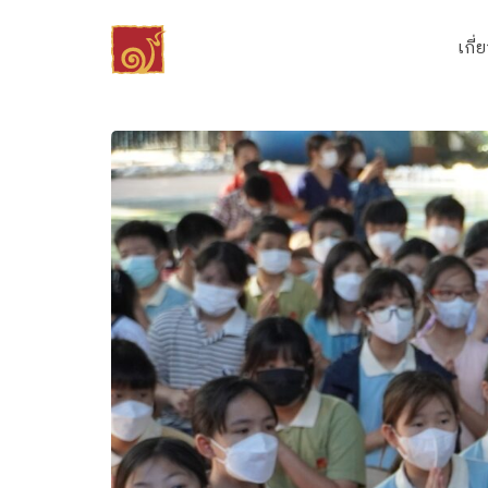
Skip
to
เกี่
content
Se
fo