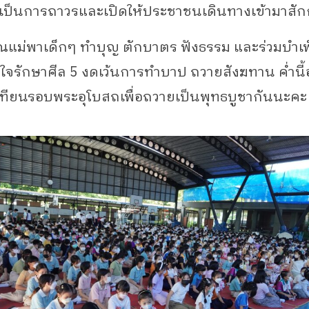
ป็นการถาวรและเปิดให้ประชาชนเดินทางเข้ามาสัก
ณแม่พาเด็กๆ ทำบุญ ตักบาตร ฟังธรรม และร่วมบำ
ตั้งใจรักษาศีล 5 งดเว้นการทำบาป ถวายสังฆทาน ค่ำนี
นเทียนรอบพระอุโบสถเพื่อถวายเป็นพุทธบูชากันนะคะ