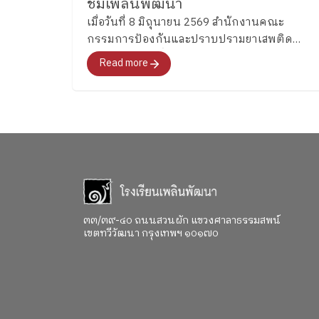
ชมเพลินพัฒนา
เมื่อวันที่ 8 มิถุนายน 2569 สำนักงานคณะ
กรรมการป้องกันและปราบปรามยาเสพติด
(ป.ป.ส.) ได้เข้าเยี่ยมชมและศึกษากระบวนการ
Read more
พัฒนาทักษะสมองเพื่อการจัดการชีวิต
(Executive Functions : EF) ของโรงเรียนเพลิน
พัฒนา
๓๓/๓๙-๔๐ ถนนสวนผัก แขวงศาลาธรรมสพน์
เขตทวีวัฒนา กรุงเทพฯ ๑๐๑๗๐