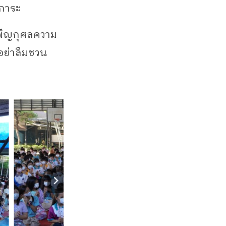
การะ
เพ็ญกุศลความ
้อย่าลืมชวน