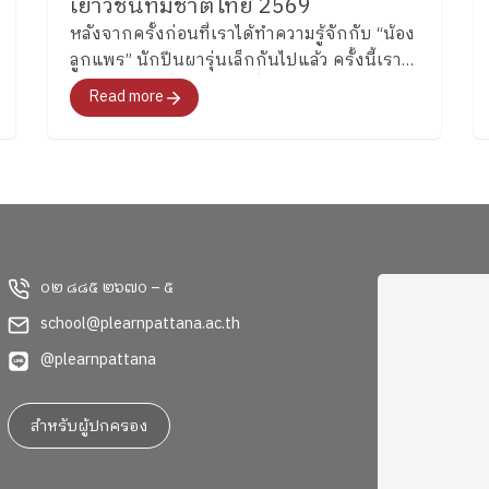
เยาวชนทีมชาติไทย 2569
หลังจากครั้งก่อนที่เราได้ทำความรู้จักกับ “น้อง
ลูกแพร” นักปีนผารุ่นเล็กกันไปแล้ว ครั้งนี้เรา
จะพาไปรู้จักพี่สาวคนโต ซึ่งล่าสุดได้รับการคัด
Read more
เลือกเป็นหนึ่งในนักกีฬาปีนผาเยาวชนทีมชาติ
ไทย รุ่นอายุไม่เกิน 13 ปี ประเภท Boulder อย่าง
“น้องลูกแก้ว” เด็กหญิงแก้วกัลยาณ์ อุ่นเรือน
งาม นักเรียนชั้น 6 โรงเรียนเพลินพัฒนา
๐๒ ๘๘๕ ๒๖๗๐ – ๕
school@plearnpattana.ac.th
@plearnpattana
สำหรับผู้ปกครอง