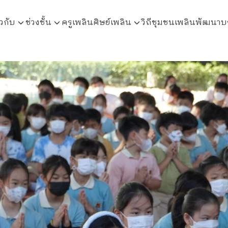
ยวกับ
ช่วงชั้น
ครูเพลิน
ศิษย์เพลิน
วิถีชุมชนเพลินพัฒนา
บ
arch
r: