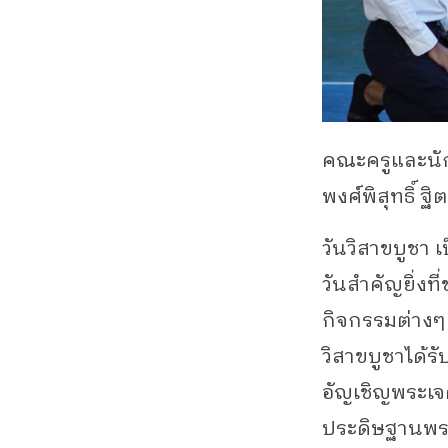
คณะครูและนัก
พงศ์พิสุทธิ์ 
วันวิสาขบูชา เ
วันสำคัญยิ่งที
กิจกรรมต่างๆ 
วิสาขบูชาได้
อัญเชิญพระเจ
ประดิษฐานพระ