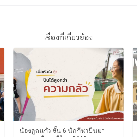
เรื่องที่เกี่ยวข้อง
น้องลูกเเก้ว ชั้น 6 นักกีฬาปีนผา