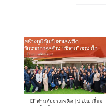
EF ต้านภัยยาเสพติด | ป.ป.ส. เยี่ยม