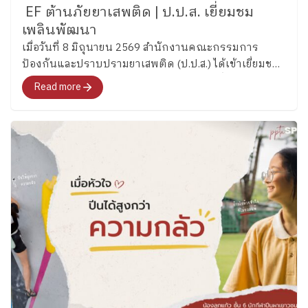
EF ต้านภัยยาเสพติด | ป.ป.ส. เยี่ยมชม
เพลินพัฒนา
เมื่อวันที่ 8 มิถุนายน 2569 สำนักงานคณะกรรมการ
ป้องกันและปราบปรามยาเสพติด (ป.ป.ส.) ได้เข้าเยี่ยมชม
และศึกษากระบวนการพัฒนาทักษะสมองเพื่อการจัดการ
Read more
ชีวิต (Executive Functions : EF) ของโรงเรียนเพลิน
พัฒนา