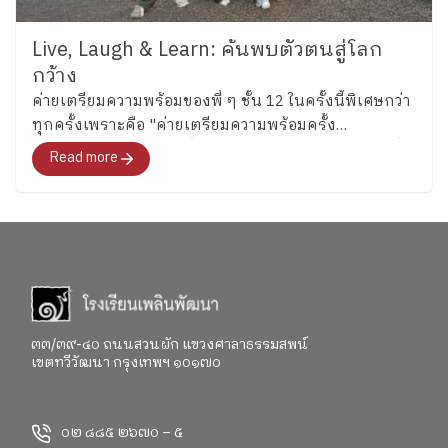
Live, Laugh & Learn: ค้นพบตัวตนสู่โลก
กว้าง
ค่ายเตรียมความพร้อมของพี่ ๆ ชั้น 12 ในครั้งนี้พิเศษกว่า
ทุกครั้งเพราะคือ "ค่ายเตรียมความพร้อมครั้ง
สุดท้าย"สำหรับอนาคตที่พวกเขากำลังจะก้าวไปเผชิญที่
Read more
จะพาทุกคนไปสำรวจอารมณ์ ความรู้สึก และค้นหาคำ
ตอบว่า อยากจะเป็นใครในอนาคต"
๓๓/๓๙-๔๐ ถนนสวนผัก แขวงศาลาธรรมสพน์
เขตทวีวัฒนา กรุงเทพฯ ๑๐๑๗๐
๐๒ ๘๘๕ ๒๖๗๐ – ๕