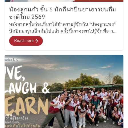
น้องลูกเเก้ว ชั้น 6 นักกีฬาปีนผาเยาวชนทีม
ชาติไทย 2569
หลังจากครั้งก่อนที่เราได้ทำความรู้จักกับ “น้องลูกแพร”
นักปีนผารุ่นเล็กกันไปแล้ว ครั้งนี้เราจะพาไปรู้จักพี่สาว
คนโต ซึ่งล่าสุดได้รับการคัดเลือกเป็นหนึ่งในนักกีฬาปีน
Read more
ผาเยาวชนทีมชาติไทย รุ่นอายุไม่เกิน 13 ปี ประเภท
Boulder อย่าง “น้องลูกแก้ว” เด็กหญิงแก้วกัลยาณ์ อุ่น
เรือนงาม นักเรียนชั้น 6 โรงเรียนเพลินพัฒนา