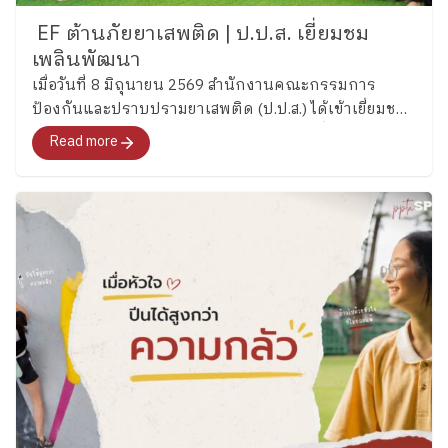
EF ต้านภัยยาเสพติด | ป.ป.ส. เยี่ยมชม
เพลินพัฒนา
เมื่อวันที่ 8 มิถุนายน 2569 สำนักงานคณะกรรมการ
ป้องกันและปราบปรามยาเสพติด (ป.ป.ส.) ได้เข้าเยี่ยมชม
และศึกษากระบวนการพัฒนาทักษะสมองเพื่อการจัดการ
Read more
ชีวิต (Executive Functions : EF) ของโรงเรียนเพลิน
พัฒนา