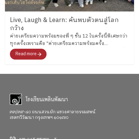
Live, Laugh & Learn: ค้นพบตัวตนสู่โลก
กว้าง
ค่ายเตรียมความพร้อมของพี่ ๆ ชั้น 12 ในครั้งนี้พิเศษกว่า
ทุกครั้งเพราะคือ "ค่ายเตรียมความพร้อมครั้ง
สุดท้าย"สำหรับอนาคตที่พวกเขากำลังจะก้าวไปเผชิญที่
Read more
จะพาทุกคนไปสำรวจอารมณ์ ความรู้สึก และค้นหาคำ
ตอบว่า อยากจะเป็นใครในอนาคต"
๓๓/๓๙-๔๐ ถนนสวนผัก แขวงศาลาธรรมสพน์
เขตทวีวัฒนา กรุงเทพฯ ๑๐๑๗๐