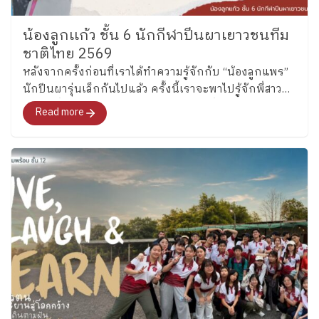
น้องลูกเเก้ว ชั้น 6 นักกีฬาปีนผาเยาวชนทีม
ชาติไทย 2569
หลังจากครั้งก่อนที่เราได้ทำความรู้จักกับ “น้องลูกแพร”
นักปีนผารุ่นเล็กกันไปแล้ว ครั้งนี้เราจะพาไปรู้จักพี่สาว
คนโต ซึ่งล่าสุดได้รับการคัดเลือกเป็นหนึ่งในนักกีฬาปีน
Read more
ผาเยาวชนทีมชาติไทย รุ่นอายุไม่เกิน 13 ปี ประเภท
Boulder อย่าง “น้องลูกแก้ว” เด็กหญิงแก้วกัลยาณ์ อุ่น
เรือนงาม นักเรียนชั้น 6 โรงเรียนเพลินพัฒนา