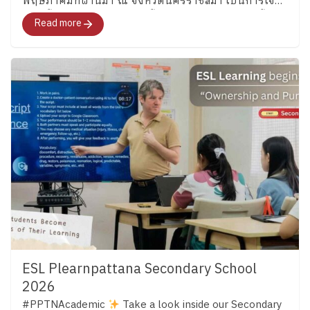
พฤษภาคมที่ผ่านมา ณ จังหวัดนครราชสีมา เป็นการเจอ
กันครั้งแรกระหว่างเด็ก ๆ ชั้น 7 และคุณครูประจำชั้น
Read more
บรรยากาศเเต็มไปด้วยความตื่นเต้นและเรื่องราวใหม่ ๆ
ESL Plearnpattana Secondary School
2026
#PPTNAcademic
Take a look inside our Secondary